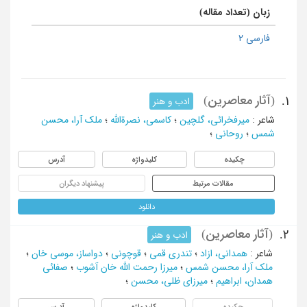
زبان (تعداد مقاله)
فارسی 2
(آثار معاصرین)
1.
ادب و هنر
شاعر
:
میرفخرائی، گلچین
؛
کاسمی، نصرةالله
؛
ملک آرا، محسن
شمس
؛
روحانی
؛
چکیده
کلیدواژه
آدرس
مقالات مرتبط
پیشنهاد دیگران
دانلود
(آثار معاصرین)
2.
ادب و هنر
شاعر
:
همدانی، ازاد
؛
تندری قمی
؛
قوچونی
؛
دواساز، موسی خان
؛
ملک آرا، محسن شمس
؛
میرزا رحمت الله خان آشوب
؛
صفائی
همدان، ابراهیم
؛
میرزای ظلی، محسن
؛
چکیده
کلیدواژه
آدرس