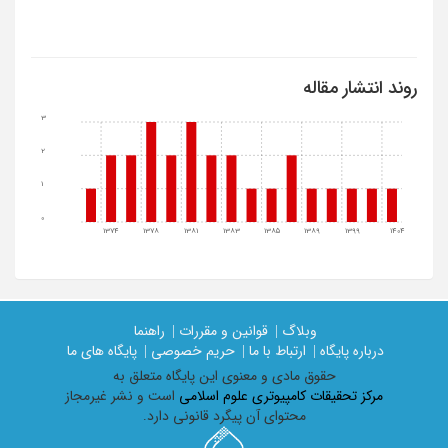
روند انتشار مقاله
3
2
1
0
1374
1378
1381
1383
1385
1389
1399
1404
وبلاگ |
قوانین و مقررات |
راهنما
درباره پایگاه |
ارتباط با ما |
حریم خصوصی |
پایگاه های ما
حقوق مادی و معنوی اين پايگاه متعلق به
مرکز تحقیقات کامپیوتری علوم اسلامی
است و نشر غیرمجاز
محتوای آن پیگرد قانونی دارد.