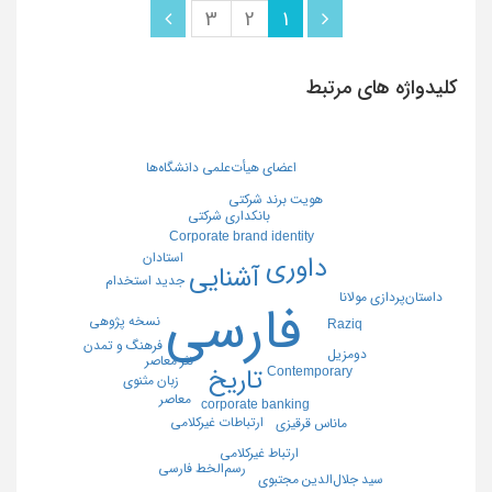
3
2
1
کلیدواژه های مرتبط
اعضای هیأت‌علمی دانشگاه‌ها
هویت برند شرکتی
بانکداری شرکتی
Corporate brand identity
استادان
داوری
آشنایی
جدید استخدام
داستان‌پردازی مولانا
فارسی
نسخه پژوهي
Raziq
فرهنگ و تمدن
دومزیل
نثر معاصر
تاریخ
Contemporary
زبان مثنوی
معاصر
corporate banking
ارتباطات غیرکلامی
ماناس قرقیزی
ارتباط غیرکلامی
رسم‌الخط فارسی
سید جلال‌الدین مجتبوی