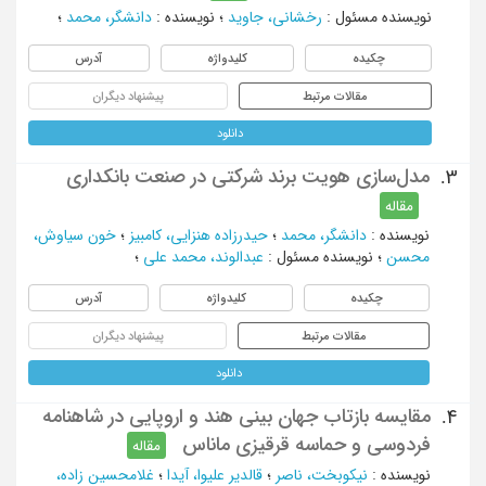
نویسنده مسئول
:
رخشانی، جاوید
؛
نویسنده
:
دانشگر، محمد
؛
چکیده
کلیدواژه
آدرس
مقالات مرتبط
پیشنهاد دیگران
دانلود
مدل‌سازی هویت برند شرکتی در صنعت بانکداری
3.
مقاله
نویسنده
:
دانشگر، محمد
؛
حیدرزاده هنزایی، کامبیز
؛
خون سیاوش،
محسن
؛
نویسنده مسئول
:
عبدالوند، محمد علی
؛
چکیده
کلیدواژه
آدرس
مقالات مرتبط
پیشنهاد دیگران
دانلود
مقایسه بازتاب جهان بینی هند و اروپایی در شاهنامه
4.
فردوسی و حماسه قرقیزی ماناس
مقاله
نویسنده
:
نیکوبخت، ناصر
؛
قالدیر علیوا، آیدا
؛
غلامحسین زاده،