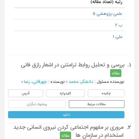
رتبه (تعداد مقاله)
علمی-پژوهشی 5
ب 2
ملی 1
بررسی و تحلیل روابط ترامتنی در اشعار رازق فانی
1.
مقاله
نویسنده مسئول
:
دانشگر، محمد
؛
نویسنده
:
چهرقانی، رضا
؛
چکیده
کلیدواژه
آدرس
مقالات مرتبط
پیشنهاد دیگران
دانلود
مروری بر مفهوم اجتماعی کردن نیروی انسانی جدید
2.
استخدام در سازمان ها
مقاله