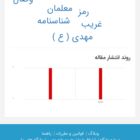
معلمان
رمز
شناسنامه
غریب
مهدی ( ع )
روند انتشار مقاله
1
0
1393
وبلاگ |
قوانین و مقررات |
راهنما
درباره پایگاه |
ارتباط با ما |
حریم خصوصی |
پایگاه های ما