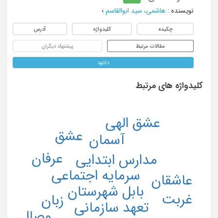
نویسنده
:
هاشمی، سید ابوالقاسم
؛
چکیده
کلیدواژه
آدرس
مقالات مرتبط
پیشنهاد دیگران
دانلود
کلیدواژه های مرتبط
عشق الهی
عشق
آسمان
عرفان
مدارس ابتدایی
سرمایه اجتماعی
عاشقان
بابل شهرستان
غربت
زبان
تعهد سازمانی
وصال