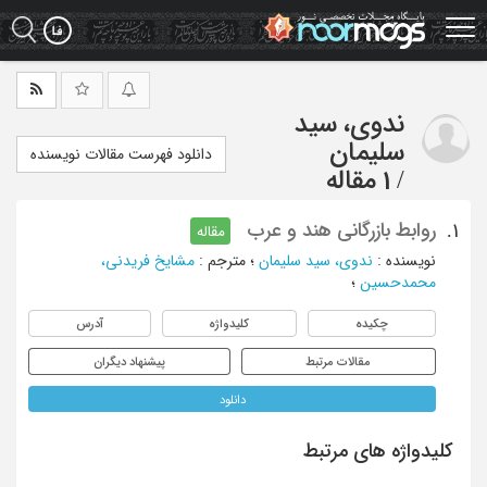
Ski
t
mai
conten
ندوی، سید
سلیمان
دانلود فهرست مقالات نویسنده
/
1 مقاله
روابط بازرگانی هند و عرب
1.
مقاله
نویسنده
:
ندوی، سید سلیمان
؛
مترجم
:
مشایخ فریدنی،
محمدحسین
؛
چکیده
کلیدواژه
آدرس
مقالات مرتبط
پیشنهاد دیگران
دانلود
کلیدواژه های مرتبط