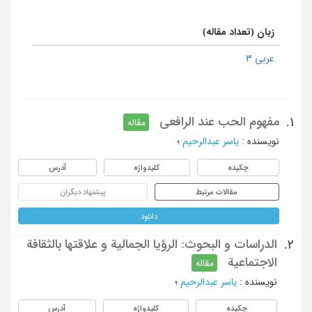
زبان (تعداد مقاله)
عربی 3
مفهوم الحب عند الرافعی
1.
مقاله
نویسنده
:
یاسر عبدالرحیم
؛
چکیده
کلیدواژه
آدرس
مقالات مرتبط
پیشنهاد دیگران
دانلود
الدراسات و البحوث: الرؤیا الجمالیة و علاقتها بالثقافة
2.
الاجتماعیة
مقاله
نویسنده
:
یاسر عبدالرحیم
؛
چکیده
کلیدواژه
آدرس