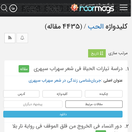
Ski
t
mai
conten
کلیدواژه
الحب
‏/ (4435 مقاله)
مرتب سازی
تاریخ
دراسة تيارات الحياة في شعر سهراب سپهري
1.
مقاله
عنوان اصلی :
جریان‌شناسی زندگی در شعر سهراب سپهری
چکیده
کلیدواژه
آدرس
مقالات مرتبط
پیشنهاد دیگران
دانلود
دور النساء في الخروج من قلق الموقف في رواية نار بلا
2.