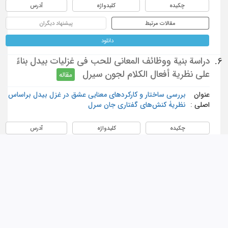
چکیده
کلیدواژه
آدرس
مقالات مرتبط
پیشنهاد دیگران
دانلود
دراسة بنية ووظائف المعاني للحب في غزليات بيدل بناءً
6.
على نظرية أفعال الكلام لجون سيرل
مقاله
عنوان
بررسی ساختار و کارکردهای معنایی عشق در غزل بیدل براساس
اصلی :
نظریۀ کنش‌های گفتاری جان سرل
چکیده
کلیدواژه
آدرس
مقالات مرتبط
پیشنهاد دیگران
دانلود
السخرية كخطاب رومانسي وتقابل المقدس والدنس في
7.
شعر بختیارعلي؛ بناءً على نهج العلامات السيميائي لأومبرتو
إيكو
مقاله