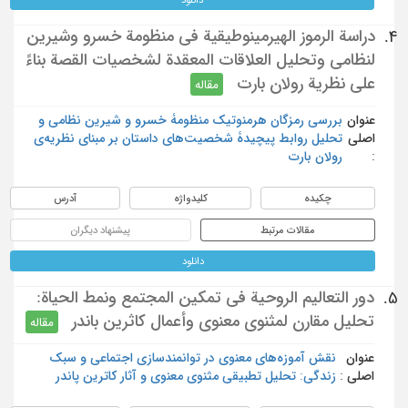
دراسة الرموز الهيرمينوطيقية في منظومة خسرو وشيرين
4.
لنظامي وتحليل العلاقات المعقدة لشخصيات القصة بناءً
على نظرية رولان بارت
مقاله
عنوان
بررسی رمزگان هرمنوتیک منظومۀ خسرو و شیرین نظامی و
اصلی
تحلیل روابط پیچیدۀ شخصیت‌های داستان بر مبنای نظریه‌ی
:
رولان بارت
چکیده
کلیدواژه
آدرس
مقالات مرتبط
پیشنهاد دیگران
دانلود
دور التعاليم الروحية في تمكين المجتمع ونمط الحياة:
5.
تحليل مقارن لمثنوي معنوي وأعمال كاثرين باندر
مقاله
عنوان
نقش آموزه‌های معنوی در توانمندسازی اجتماعی و سبک
اصلی :
زندگی: تحلیل تطبیقی مثنوی معنوی و آثار کاترین پاندر