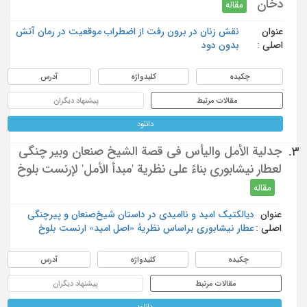
دخان
مقاله
عنوان
نقش زنان در برون رفت از اضطراب موقعیت در رمان آتش
اصلی :
بدون دود
چکیده
کلیدواژه
آدرس
مقالات مرتبط
پیشنهاد دیگران
دانلود
جدلية الأمل واليأس في قصة الشيخ صنعان وبير چنگی
3.
لعطار نيشابوري بناءً على نظرية 'مبدأ الأمل' لإرنست بلوخ
مقاله
عنوان
دیالکتیک امید و ناامیدی در داستان شیخ‌صنعان و پیرچنگی
اصلی :
عطار نیشابوری براساس نظریۀ «اصل امید» ارنست بلوخ
چکیده
کلیدواژه
آدرس
مقالات مرتبط
پیشنهاد دیگران
دانلود