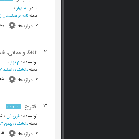
شاعر
:
م.بهار
؛
مجله
:
نامه فرهنگستان (ق
باکو
کلیدواژه ها
:
2.
الفاظ و معانی: ش
نویسنده
:
م.بهار
؛
مجله
:
دانشکده
»
اسفند 1297 - شماره 10
شعر
کلیدواژه ها
:
3.
اقتراح
ادب و هنر
نویسنده
:
فون تن
؛
شا
مجله
:
دانشکده
»
بهمن 1297 - شماره 9
اقت
کلیدواژه ها
: