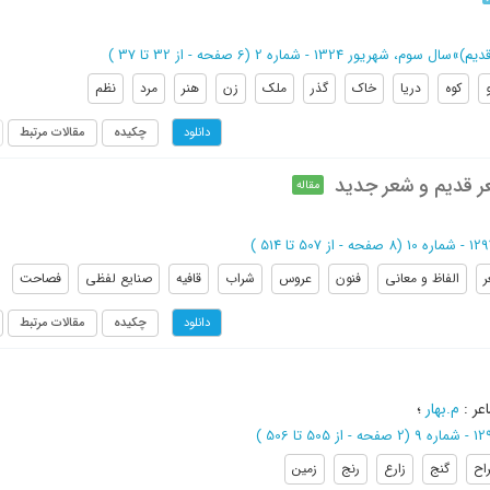
دیم)
»
سال سوم، شهریور 1324 - شماره 2
(‎6 صفحه -
از 32 تا 37
)
کوه
دریا
خاک
گذر
ملک
زن
هنر
مرد
نظم
چکیده
مقالات مرتبط
دانلود
عر قدیم و شعر جدید
مقاله
(‎8 صفحه -
از 507 تا 514
)
الفاظ و معانی
فنون
عروس
شراب
قافیه
صنایع لفظی
فصاحت
چکیده
مقالات مرتبط
دانلود
عر
:
م.بهار
؛
(‎2 صفحه -
از 505 تا 506
)
راح
گنج
زارع
رنج
زمین