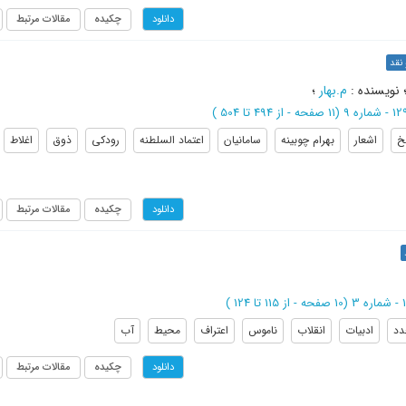
چکیده
مقالات مرتبط
دانلود
نقد
نویسنده
:
م.بهار
؛
(‎11 صفحه -
از 494 تا 504
)
خ
اشعار
بهرام چوبینه
سامانیان
اعتماد السلطنه
رودکی
ذوق
اغلاط
چکیده
مقالات مرتبط
دانلود
(‎10 صفحه -
از 115 تا 124
)
دد
ادبیات
انقلاب
ناموس
اعتراف
محیط
آب
چکیده
مقالات مرتبط
دانلود