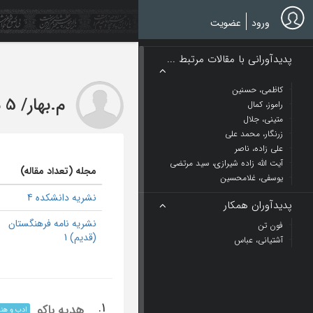
Ski
t
ورود
عضویت
mai
conten
پدیدآورانی با مقالات مرتبط ...
کاظمی، حسنین
م.بهار
/
5 مقاله
راموز، کمال
متینی، جلال
زرنگار، محمد علی
علی زاده، ناصر
آیت الله زاده شیرازی، سید مرتضی
مجله (تعداد مقاله)
یوسفی، غلامحسین
نشریه دانشکده 4
پدیدآوران همکار
نشریه نامه فرهنگستان
فون تن
(قدیم) 1
آشتیانی، عباس
1.
هدیه باکو
ادب و هنر