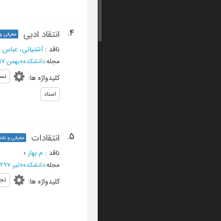
4.
انتقاد ادبی
معرفی و 
ناقد
:
آشتیانی، عباس
؛
مجله
:
دانشکده
»
بهمن 1297 - شماره 9
نس
کلیدواژه ها
:
اسناد
5.
انتقادات
معرفی و نقد
ناقد
:
م.بهار
؛
مجله
:
دانشکده
»
تیر 1297 - شماره 3
تج
کلیدواژه ها
: