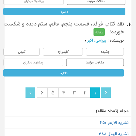
مقالات مرتبط
پیشنهاد دیگران
دانلود
نقد کتاب فرائد، قسمت پنجم، قائم، ستم دیده و شکست
10.
خورده!
مقاله
نویسنده
:
بیرامی، اکبر
؛
چکیده
کلیدواژه
آدرس
مقالات مرتبط
پیشنهاد دیگران
دانلود
6
5
4
3
2
1
مجله (تعداد مقاله)
نشریه الازهر 450
نشریه الهلال 388