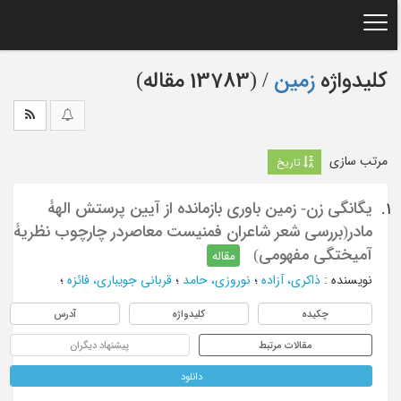
Ski
t
mai
conten
کلیدواژه
زمین
‏/ (13783 مقاله)
مرتب سازی
تاریخ
یگانگی زن- زمین باوری بازمانده از آیین پرستش الهۀ
1.
مادر(بررسی شعر شاعران فمنیست معاصردر چارچوب نظریۀ
آمیختگی مفهومی)
مقاله
نویسنده
:
ذاکری، آزاده
؛
نوروزی، حامد
؛
قربانی جویباری، فائزه
؛
چکیده
کلیدواژه
آدرس
مقالات مرتبط
پیشنهاد دیگران
دانلود