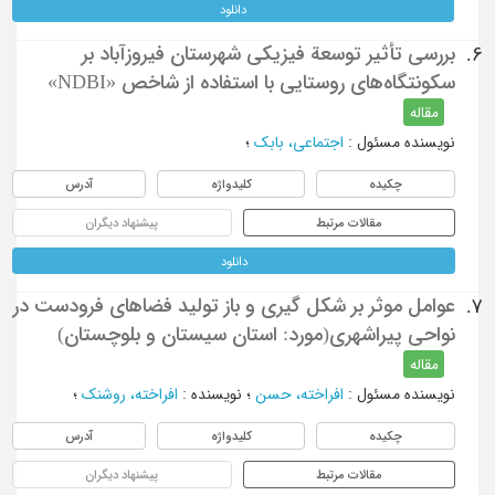
دانلود
بررسی تأثیر توسعة فیزیکی شهرستان فیروزآباد بر
6.
سکونتگاه‌های روستایی با استفاده از شاخص «NDBI»
مقاله
نویسنده مسئول
:
اجتماعی، بابک
؛
چکیده
کلیدواژه
آدرس
مقالات مرتبط
پیشنهاد دیگران
دانلود
عوامل موثر بر شکل گیری و باز تولید فضا‌های فرودست در
7.
نواحی پیراشهری(مورد: استان سیستان و بلوچستان)
مقاله
نویسنده مسئول
:
افراخته، حسن
؛
نویسنده
:
افراخته، روشنک
؛
چکیده
کلیدواژه
آدرس
مقالات مرتبط
پیشنهاد دیگران