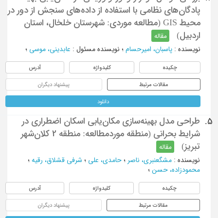
پادگان‌های نظامی با استفاده از داده‌های سنجش از دور در
محیط GIS (مطالعه موردی: شهرستان خلخال، استان
اردبیل)
مقاله
نویسنده
:
پاسبان، امیرحسام
؛
نویسنده مسئول
:
عابدینی، موسی
؛
چکیده
کلیدواژه
آدرس
مقالات مرتبط
پیشنهاد دیگران
دانلود
طراحی مدل بهینه‌سازی مکان‌یابی اسکان اضطراری در
5.
شرایط بحرانی (منطقه موردمطالعه: منطقه 2 کلان‎‌شهر
تبریز)
مقاله
نویسنده
:
مشگعنبری، ناصر
؛
حامدی، علی
؛
شرفی قشلاق، رقیه
؛
محمودزاده، حسن
؛
چکیده
کلیدواژه
آدرس
مقالات مرتبط
پیشنهاد دیگران