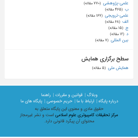
علمی-پژوهشی
‏ (770 مقاله)
ب
‏ (465 مقاله)
علمی-ترویجی
‏ (167 مقاله)
الف
‏ (68 مقاله)
ج
‏ (15 مقاله)
د
‏ (12 مقاله)
بین المللی
‏ (7 مقاله)
سطح برگزاری همایش
همایش ملی
‏ (5 مقاله)
وبلاگ |
قوانین و مقررات |
راهنما
درباره پایگاه |
ارتباط با ما |
حریم خصوصی |
پایگاه های ما
حقوق مادی و معنوی اين پايگاه متعلق به
مرکز تحقیقات کامپیوتری علوم اسلامی
است و نشر غیرمجاز
محتوای آن پیگرد قانونی دارد.