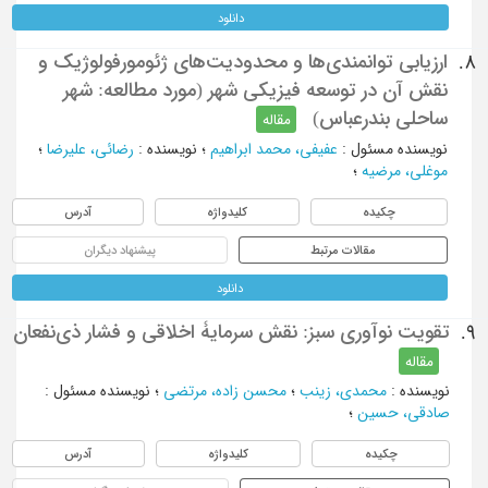
دانلود
ارزیابی توانمندی‌ها و محدودیت‌های ژئومورفولوژیک و
8.
نقش آن در توسعه فیزیکی شهر (مورد مطالعه: شهر
ساحلی بندرعباس)
مقاله
نویسنده مسئول
:
عفیفی، محمد ابراهیم
؛
نویسنده
:
رضائی، علیرضا
؛
موغلی، مرضیه
؛
چکیده
کلیدواژه
آدرس
مقالات مرتبط
پیشنهاد دیگران
دانلود
تقویت نوآوری سبز: نقش سرمایۀ اخلاقی و فشار ذی‌نفعان
9.
مقاله
نویسنده
:
محمدی، زینب
؛
محسن زاده، مرتضی
؛
نویسنده مسئول
:
صادقی، حسین
؛
چکیده
کلیدواژه
آدرس