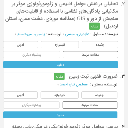
تحلیلی بر نقش عوامل اقلیمی و ژئومورفولوژی موثر بر
2.
مکانیابی پادگان‌های نظامی با استفاده از قابلیت‌های
سنجش از دور و GIS (مطالعه موردی: دشت مغان، استان
اردبیل)
مقاله
نویسنده مسئول
:
عابدینی، موسی
؛
نویسنده
:
پاسبان، امیرحسام
؛
چکیده
کلیدواژه
آدرس
مقالات مرتبط
پیشنهاد دیگران
دانلود
ضرورت فقهی ثبت زمین
3.
مقاله
نویسنده مسئول
:
اسماعیل تبار، احمد
؛
چکیده
کلیدواژه
آدرس
مقالات مرتبط
پیشنهاد دیگران
دانلود
بررسی عوامل موثر ژئومورفولوژیکی در مکان‌یابی بهینه
4.