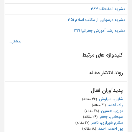
نشریه المقتطف 363
نشریه درسهایی از مکتب اسلام 351
نشریه رشد آموزش جغرافیا 299
کلیدواژه های مرتبط
روند انتشار مقاله
پدیدآوران فعال
شایان، سیاوش
‏ (34 مقاله)
راد، احمد
‏ (31 مقاله)
نوری، حسین
‏ (28 مقاله)
سبحانی، جعفر
‏ (24 مقاله)
مکارم شیرازی، ناصر
‏ (20 مقاله)
پور احمد، احمد
‏ (18 مقاله)