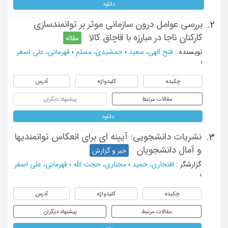
دانلود
بررسی عوامل درون سازمانی موثر بر توانمندسازی
2.
کارکنان ناجا در مبارزه با قاچاق کالا
مقاله
نویسنده
:
فتح الهی، سعید
؛
جمشیدی، مسلم
؛
قهرمانی، علی اصغر
؛
چکیده
کلیدواژه
آدرس
مقالات مرتبط
پیشنهاد دیگران
دانلود
نشریات دانشجویی: آیینه ای برای انعکاس توانمندیها
3.
و آمال دانشجویان
خبر و گزارش
گزارشگر
:
افتخاری، حمید
؛
مختاری، حجت الله
؛
قهرمانی، علی اصغر
؛
چکیده
کلیدواژه
آدرس
مقالات مرتبط
پیشنهاد دیگران