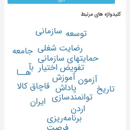
دانلود
کلیدواژه های مرتبط
سازمانی
توسعه
رضایت شغلی
جامعه
حمایتهای سازمانی
بآ
تفویض اختیار
هــا
آموزش
آزمون
قاچاق کالا
پاداش
تاریخ
توانمندسازی
ایران
اردن
برنامه‌ریزی
فرصت