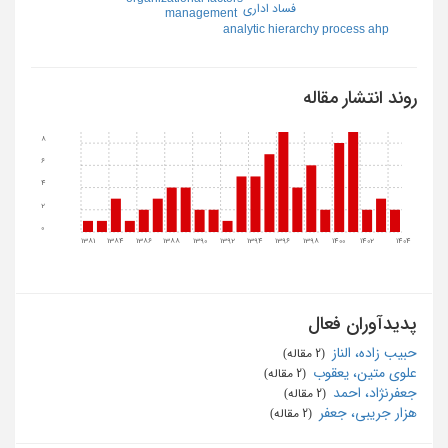
فساد اداري
management
analytic hierarchy process ahp
روند انتشار مقاله
8
6
4
2
0
1381
1384
1386
1388
1390
1392
1394
1396
1398
1400
1402
1404
پدیدآوران فعال
حبیب زاده، الناز
‏ (2 مقاله)
علوی متین، یعقوب
‏ (2 مقاله)
جعفرنژاد، احمد
‏ (2 مقاله)
هزار جریبی، جعفر
‏ (2 مقاله)