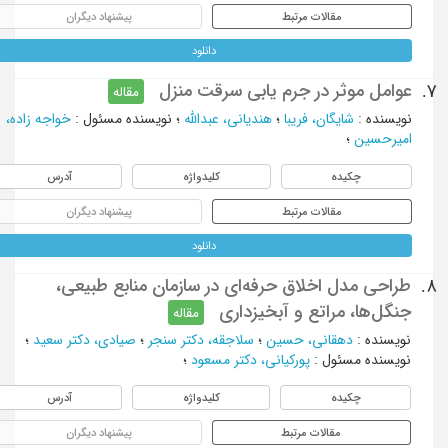
مقالات مرتبط
پیشنهاد دیگران
دانلود
عوامل موثر در جرم یابی سرقت منزل
7.
مقاله
نویسنده
:
شایگان، فریبا
؛
هندیانی، عبدالله
؛
نویسنده مسئول
:
خواجه زاده،
امیرحسین
؛
چکیده
کلیدواژه
آدرس
مقالات مرتبط
پیشنهاد دیگران
دانلود
طراحی مدل اخلاق حرفه‌ای در سازمان منابع طبیعی،
8.
جنگل‌ها، مراتع و آبخیزداری
مقاله
نویسنده
:
دهقانی، حسین
؛
سلاجقه، دکتر سنجر
؛
صیادی، دکتر سعید
؛
نویسنده مسئول
:
پورکیانی، دکتر مسعود
؛
چکیده
کلیدواژه
آدرس
مقالات مرتبط
پیشنهاد دیگران