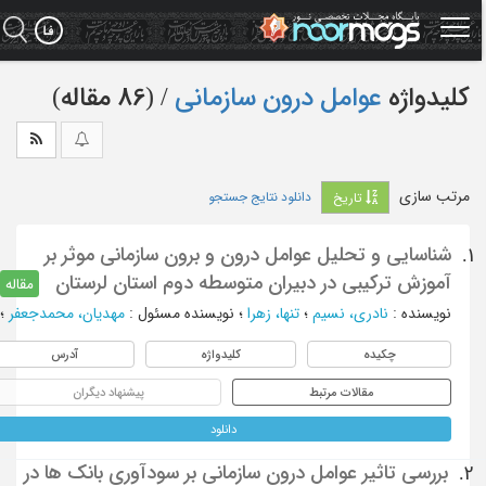
Ski
t
mai
conten
کلیدواژه
عوامل درون سازمانی
‏/ (86 مقاله)
مرتب سازی
دانلود نتایج جستجو
تاریخ
شناسایی و تحلیل عوامل درون و برون سازمانی موثر بر
1.
آموزش ترکیبی در دبیران متوسطه دوم استان لرستان
مقاله
نویسنده
:
نادری، نسیم
؛
تنها، زهرا
؛
نویسنده مسئول
:
مهدیان، محمدجعفر
؛
چکیده
کلیدواژه
آدرس
مقالات مرتبط
پیشنهاد دیگران
دانلود
بررسی تاثیر عوامل درون سازمانی بر سودآوری بانک ها در
2.