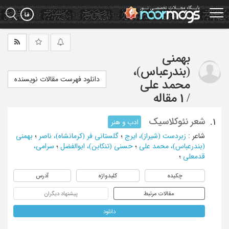
Ski
t
mai
conten
بهمنی
(بندرعباس)،
دانلود فهرست مقالات نویسنده
محمد علی
/
1 مقاله
شعر نئوکلاسیک
1.
ادب و هنر
شاعر
:
زبردست (شیراز)، ایرج
؛
گلستانی فر (کرمانشاه)، ناصر
؛
بهمنی
(بندرعباس)، محمد علی
؛
حسنی (تنکابن)، ابوالفضل
؛
سرامی،
قدمعلی
؛
چکیده
کلیدواژه
آدرس
مقالات مرتبط
پیشنهاد دیگران
دانلود