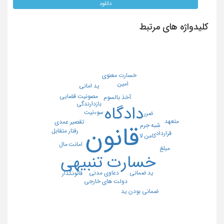
دانلود
کلیدواژه های مرتبط
خسارت معنوی
امین
ید امانی
مصونیت قضایی
آخذ بالسوم
بازدارندگی
دادگاه
سوءنیت
ضرر
متعهد
تقصیر عمدی
شبه جرم
قانون
رفتار متقابل
قرارداد
کامن لا
مال
امانت
مبلغ
خسارت تنبیهی
ید ضمانی
دعاوی مدنی
قانونگذار
دولت های خارجی
ضمانی بودن ید