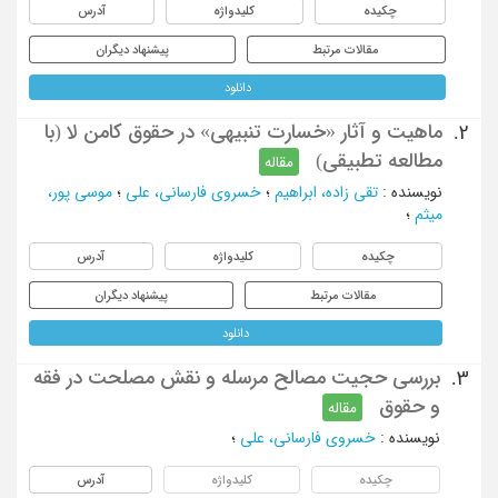
چکیده
کلیدواژه
آدرس
مقالات مرتبط
پیشنهاد دیگران
دانلود
ماهیت و آثار «خسارت تنبیهی» در حقوق کامن لا (با
2.
مطالعه تطبیقی)
مقاله
نویسنده
:
تقی زاده، ابراهیم
؛
خسروی فارسانی، علی
؛
موسی پور،
میثم
؛
چکیده
کلیدواژه
آدرس
مقالات مرتبط
پیشنهاد دیگران
دانلود
بررسی حجیت مصالح مرسله و نقش مصلحت در فقه
3.
و حقوق
مقاله
نویسنده
:
خسروی فارسانی، علی
؛
چکیده
کلیدواژه
آدرس