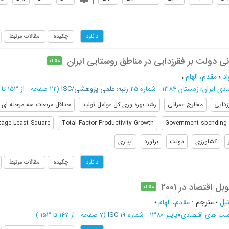
چکیده
مقالات مرتبط
دانلود
ی دولت بر فقرزدایی در مناطق روستایی ایران
مقاله
اد
؛
مقدم، الهام
؛
دی ایران
»
زمستان 1384 - شماره 25
رتبه: علمی-پژوهشی/ISC
(‎22 صفحه -
از 153 تا 174
زدایی
مخارج عمرانی
رشد بهره وری کل عوامل تولید
حداقل مربعات سه مرحله ای
tage Least Square
Total Factor Productivity Growth
Government spending
کشاورزی
دولت
برآورد
آبیاری
چکیده
مقالات مرتبط
دانلود
ل اقتصاد در 2001
مقاله
یل
؛
مترجم
:
مقدم، الهام
؛
ست های اقتصادی
»
پاییز 1380 - شماره 19
ISC
(‎7 صفحه -
از 147 تا 153
)