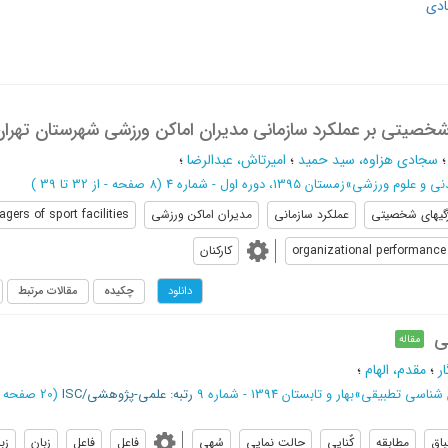
ادی
شخصیتی بر عملکرد سازمانی مدیران اماکن ورزشی شهرستان تهرا
سجادی هزاوه، سید حمید
؛
امیرتاش، عبدالرضا
؛
نی و علوم ورزشی
»
زمستان 1395، دوره اول - شماره 4
(‎8 صفحه -
از 32 تا 39
)
گیهای شخصیتی
عملکرد سازمانی
مدیران اماکن ورزشی
gers of sport facilities
organizational performance
کارکنان
چکیده
مقالات مرتبط
دانلود
ی
مقاله
ر
؛
مقدم، الهام
؛
 شناسی تطبیقی
»
بهار و تابستان 1394 - شماره 9
رتبه: علمی-پژوهشی/ISC
(‎20 صفحه -
باق
مطابقه
کٌنایی
حالت نمایی
سُهی
فاعل
فاعل
زبان
زب