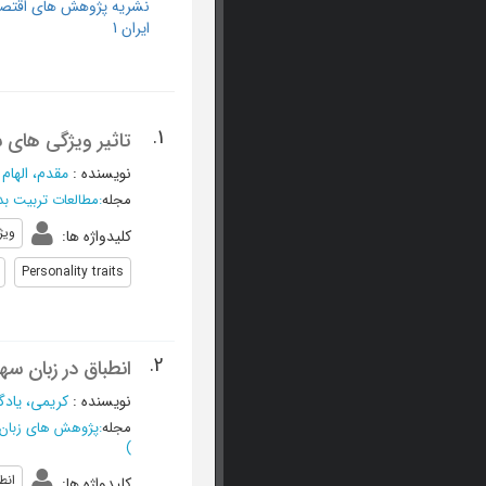
نشریه پژوهش های اقتص
ایران 1
1.
تاثیر ویژگی های 
نویسنده
:
مقدم، الهام
؛
مجله
:
مطالعات تربیت بد
ویژ
کلیدواژه ها
:
Personality traits
2.
انطباق در زبان سه
نویسنده
:
کریمی، یادگا
مجله
:
پژوهش های زبان
)
انط
کلیدواژه ها
: