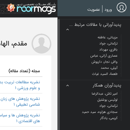
Ski
t
ورود
عضویت
mai
conten
پدیدآورانی با مقالات مرتبط ...
مزینانی، عاطفه
مقدم، الها
ترکمانی، جواد
باقری، مهرداد
عصاری آرانی، عباس
وافی نجار، داریوش
آبیلی، محمد
مجله (تعداد مقاله)
طعمة، السید غیاث
نشریه مطالعات تربیت بد
پدیدآوران همکار
و علوم ورزشی 1
امیر تاش، عبدالرضا
نشریه پژوهش های زبان
لوئیس یوشتیل
شناسی تطبیقی 1
ترکمانی، جواد
سجادی هزاوه، سید حمید
نشریه پژوهش ها و سیا
کریمی، یادگار
های اقتصادی 1