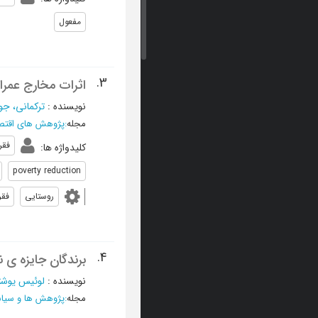
مفعول
3.
اثرات مخارج عمران
نویسنده
:
ترکمانی، جو
مجله
:
پژوهش های اقتصا
فقر
کلیدواژه ها
:
poverty reduction
روستایی
فقر
4.
برندگان جایزه ی نوب
نویسنده
:
لوئیس یوشت
مجله
:
پژوهش ها و سیا