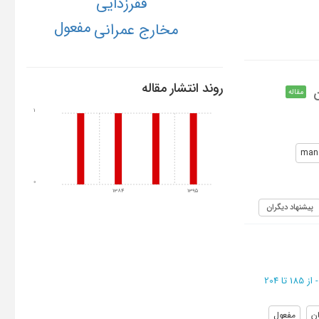
فقرزدایی
مفعول
مخارج عمرانی
روند انتشار مقاله
ن
مقاله
1
mana
0
1384
1395
پیشنهاد دیگران
از 185 تا 204
ان
مفعول