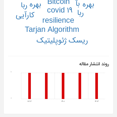
Bitcoin
بآ
بهره
بهره
ربا
covid 19
ربا
کارآیی
resilience
Tarjan Algorithm
ریسک ژئوپلیتیک
روند انتشار مقاله
1
0
1386
1401
1404