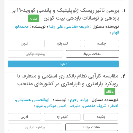
بررسی تاثیر ریسک ژئوپلیتیک و پاندمی کووید-19 بر
1.
بازدهی و نوسانات بازدهی بیت‌ کوین
مقاله
نویسنده مسئول
:
شریف مقدسی، علی رضا
؛
نویسنده
:
محمدلو،
الهام
؛
چکیده
کلیدواژه
آدرس
مقالات مرتبط
پیشنهاد دیگران
دانلود
مقایسه کارآیی نظام بانکداری اسلامی و متعارف با
2.
رویکرد پارامتری و ناپارامتری در کشورهای منتخب
مقاله
نویسنده مسئول
:
بیات، رحیم
؛
نویسنده
:
ابوالحسنی هستیانی،
اصغر
؛
شریف مقدسی، علیرضا
؛
امینی میلانی، مینو
؛
چکیده
کلیدواژه
آدرس
مقالات مرتبط
پیشنهاد دیگران