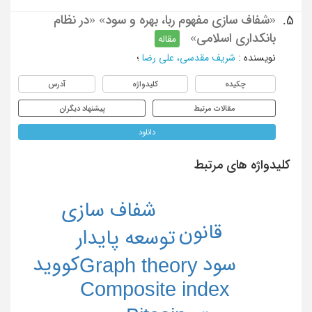
«شفاف سازی مفهوم ربا، بهره و سود» «در نظام
5.
بانکداری اسلامی»
مقاله
نویسنده
:
شریف مقدسی، علی رضا
؛
چکیده
کلیدواژه
آدرس
مقالات مرتبط
پیشنهاد دیگران
دانلود
کلیدواژه های مرتبط
شفاف سازی
قانون
توسعه پایدار
سود
کووید
Graph theory
Composite index