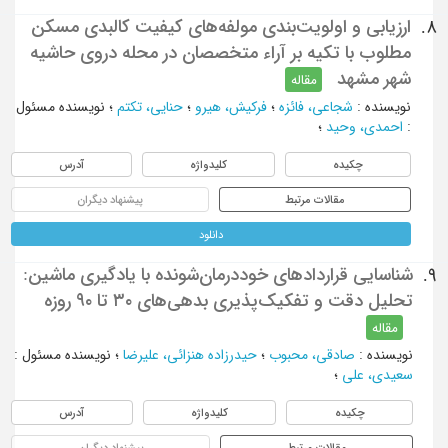
ارزیابی و اولویت‌بندی مولفه‌های کیفیت کالبدی مسکن
8.
مطلوب با تکیه بر آراء متخصصان در محله دروی حاشیه
شهر مشهد
مقاله
نویسنده
:
شجاعی، فائزه
؛
فرکیش، هیرو
؛
حنایی، تکتم
؛
نویسنده مسئول
:
احمدی، وحید
؛
چکیده
کلیدواژه
آدرس
مقالات مرتبط
پیشنهاد دیگران
دانلود
شناسایی قراردادهای خوددرمان‌شونده با یادگیری ماشین:
9.
تحلیل دقت و تفکیک‌پذیری بدهی‌های ۳۰ تا ۹۰ روزه
مقاله
نویسنده
:
صادقی، محبوب
؛
حیدرزاده هنزائی، علیرضا
؛
نویسنده مسئول
:
سعیدی، علی
؛
چکیده
کلیدواژه
آدرس
مقالات مرتبط
پیشنهاد دیگران