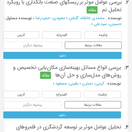
بررسی عوامل موثر بر ریسک‏های صنعت بانکداری با رویکرد
2.
تحلیل تم
مقاله
نویسنده
:
محمدی خانقاه، گلشن
؛
معبودی، حمیدرضا
؛
نویسنده مسئول
:
حسینی، سیدعلی
؛
چکیده
کلیدواژه
آدرس
مقالات مرتبط
پیشنهاد دیگران
دانلود
بررسی انواع مسائل بهینه‌سازی مکان‌یابی-تخصیص و
3.
روش‌های مدل‌سازی و حل آن‌ها
مقاله
نویسنده
:
کرمی، نسترن
؛
یقینی، مسعود
؛
چکیده
کلیدواژه
آدرس
مقالات مرتبط
پیشنهاد دیگران
دانلود
تحلیل عوامل موثر بر توسعه گردشگری در قلمروهای
4.