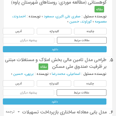
کوهستانی (مطالعه موردی: روستاهای شهرستان پاوه)
مقاله
نویسنده مسئول
:
صفری علی اکبری، مسعود
؛
نویسنده
:
احمدوند،
معصومه
؛
کوراوند، حسین
؛
چکیده
کلیدواژه
آدرس
مقالات مرتبط
پیشنهاد دیگران
دانلود
طراحی مدل تامین مالی بخش املاک و مستغلات مبتنی
5.
بر ظرفیت صندوق ملی مسکن
مقاله
نویسنده مسئول
:
اسماعیلی، محمدرضا
؛
نویسنده
:
بریهی، حسین
؛
چکیده
کلیدواژه
آدرس
مقالات مرتبط
پیشنهاد دیگران
دانلود
مدل یابی معادله ساختاری بازپرداخت تسهیلات
6.
ترجمه