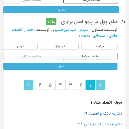
دانلود
خلق پول در پرتو اصل برابری
10.
مقاله
نویسنده مسئول
:
سیدی، سیدامیرحسین
؛
نویسنده
:
طحان نظیف،
هادی
؛
سلیمانی، محمد
؛
چکیده
کلیدواژه
آدرس
مقالات مرتبط
پیشنهاد دیگران
دانلود
6
5
4
3
2
1
مجله (تعداد مقاله)
نشریه بانک و اقتصاد 209
نشریه نامه اتاق بازرگانی 124