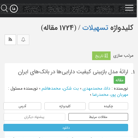
Ski
t
mai
conten
کلیدواژه
تسهیلات
‏/ (1724 مقاله)
مرتب سازی
تاریخ
ارائۀ مدل بازبینی کیفیت دارایی‌‌ها در بانک‌‌های ایران
1.
مقاله
نویسنده
:
دانا، محمدمهدی
؛
بت شکن، محمدهاشم
؛
نویسنده مسئول
:
مهربان پور، محمدرضا
؛
چکیده
کلیدواژه
آدرس
مقالات مرتبط
پیشنهاد دیگران
دانلود