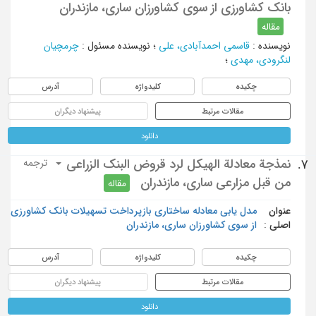
بانک کشاورزی از سوی کشاورزان ساری، مازندران
مقاله
نویسنده
:
قاسمی احمدآبادی، علی
؛
نویسنده مسئول
:
چرمچیان
لنگرودی، مهدی
؛
چکیده
کلیدواژه
آدرس
مقالات مرتبط
پیشنهاد دیگران
دانلود
نمذجة معادلة الهيكل لرد قروض البنك الزراعي
7.
ترجمه
من قبل مزارعي ساري، مازندران
مقاله
عنوان
مدل یابی معادله ساختاری بازپرداخت تسهیلات بانک کشاورزی
اصلی :
از سوی کشاورزان ساری، مازندران
چکیده
کلیدواژه
آدرس
مقالات مرتبط
پیشنهاد دیگران
دانلود