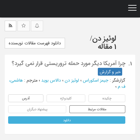
Ski
t
mai
conten
لوئیز دن
/
دانلود فهرست مقالات نویسنده
1 مقاله
چرا آمریکا دیگر مورد حمله تروریستی قرار نمی گیرد؟
1.
خبر و گزارش
گزارشگر
:
جیمز اسکوراس
؛
لوئیز دن
؛
دالاس بوید
؛
مترجم
:
هاشمی،
ف.م
؛
چکیده
کلیدواژه
آدرس
مقالات مرتبط
پیشنهاد دیگران
دانلود