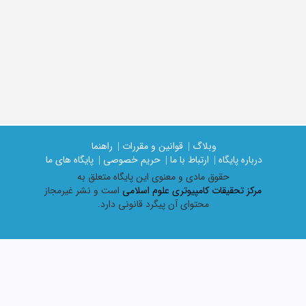
وبلاگ |
قوانین و مقررات |
راهنما
درباره پایگاه |
ارتباط با ما |
حریم خصوصی |
پایگاه های ما
حقوق مادی و معنوی اين پايگاه متعلق به
مرکز تحقیقات کامپیوتری علوم اسلامی
است و نشر غیرمجاز
محتوای آن پیگرد قانونی دارد.