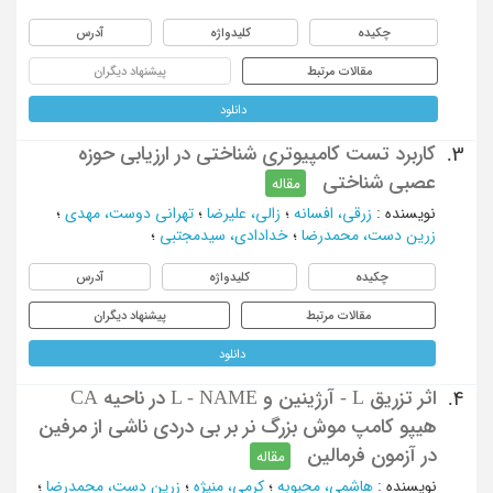
چکیده
کلیدواژه
آدرس
مقالات مرتبط
پیشنهاد دیگران
دانلود
کاربرد تست کامپیوتری شناختی در ارزیابی حوزه
3.
عصبی شناختی
مقاله
نویسنده
:
زرقی، افسانه
؛
زالی، علیرضا
؛
تهرانی دوست، مهدی
؛
زرین دست، محمدرضا
؛
خدادادی، سیدمجتبی
؛
چکیده
کلیدواژه
آدرس
مقالات مرتبط
پیشنهاد دیگران
دانلود
اثر تزریق L - آرژینین و L - NAME در ناحیه CA
4.
هیپو کامپ موش بزرگ نر بر بی دردی ناشی از مرفین
در آزمون فرمالین
مقاله
نویسنده
:
هاشمی، محبوبه
؛
کرمی، منیژه
؛
زرین دست، محمدرضا
؛