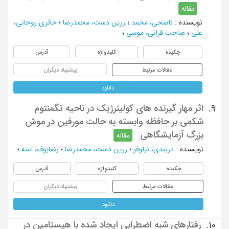
مقاله
نویسنده
:
ناصحی، محمد
؛
زرین دست، محمدرضا
؛
حائری روحانی،
علی
؛
صاحب قرانی، موسی
؛
چکیده
کلیدواژه
آدرس
مقالات مرتبط
پیشنهاد دیگران
دانلود
اثر مهار گیرنده های کولینرژیک در ناحیه تگمنتوم
9.
شکمی بر حافظه وابسته به حالت مورفین در موش
بزرگ آزمایشگاهی
مقاله
نویسنده
:
دربندی، نیلوفر
؛
زرین دست، محمدرضا
؛
رضایوف، آمنه
؛
چکیده
کلیدواژه
آدرس
مقالات مرتبط
پیشنهاد دیگران
دانلود
رفتارهای شبه اضطرابی ایجاد شده با هیستامین در
10.