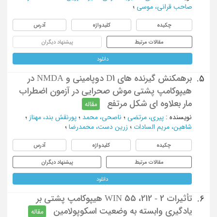
صاحب قرانی، موسی
؛
چکیده
کلیدواژه
آدرس
مقالات مرتبط
پیشنهاد دیگران
دانلود
برهمکنش گیرنده های D1 دوپامینی و NMDA در
5.
هیپوکامپ پشتی موش صحرایی در آزمون اضطراب
مار بعلاوه ای شکل مرتفع
مقاله
نویسنده
:
پیری، مرتضی
؛
ناصحی، محمد
؛
پورنقش بند، مهناز
؛
شاهین، مریم السادات
؛
زرین دست، محمدرضا
؛
چکیده
کلیدواژه
آدرس
مقالات مرتبط
پیشنهاد دیگران
دانلود
تأثیرات 2 - 212، WIN 55 هیپوکامپ پشتی بر
6.
یادگیری وابسته به وضعیت اسکوپولامین
مقاله