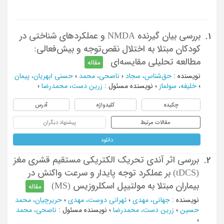
بررسی بیان گیرنده NMDA و عملکردهای شناختی در
1.
کودکان مبتلا به اختلال نقص‌توجه و بیش‌فعالی:
مطالعه تحلیلی مقایسه‌ای
مقاله
نویسنده
:
حق‌شناس، سجاد
؛
ناصحی، محمد
؛
حسنی ابهریان، پیمان
؛
خلیفه، سولماز
؛
نویسنده مسئول
:
زرین دست، محمدرضا
؛
چکیده
کلیدواژه
آدرس
مقالات مرتبط
پیشنهاد دیگران
دانلود
بررسی اثر آندی تحریک الکتریکی مستقیم قشری مغز
2.
(tDCS) بر عملکرد توجه پایدار و سرعت واکنش در
بیماران مبتلا به مولتیپل اسکلروزیس (MS)
مقاله
نویسنده
:
جهانی، مهدی
؛
تهرانی دوست، مهدی
؛
حریرچیان، محمد
حسین
؛
زرین دست، محمدرضا
؛
نویسنده مسئول
:
ناصحی، محمد
؛