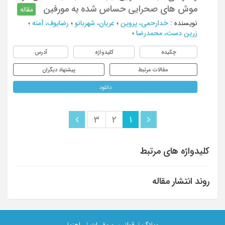
موش های صحرایی حساس شده به مورفین
مقاله
نویسنده
:
خدارحمی، پروین
؛
عریان، شهربانو
؛
رضایوف، آمنه
؛
زرین دست، محمدرضا
؛
چکیده
کلیدواژه
آدرس
مقالات مرتبط
پیشنهاد دیگران
دانلود
3
2
1
کلیدواژه های مرتبط
روند انتشار مقاله
وبلاگ |
قوانین و مقررات |
راهنما