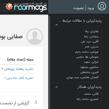
Ski
t
ورود
عضویت
mai
conten
پدیدآورانی با مقالات مرتبط ...
غفاریان، وفا
صفایی بوش
رمضانی، رضا
آقایی، سید علی
مدرس، فخر
عیوضی، محمد رحیم
سلیمانی ها، مجتبی
مجله (تعداد مقاله)
خزائی، سعید
سخاوی، مسعود
نشریه رهنامه پژوهش 2
قنبری، بخشعلی
گلستان هاشمی، سید مهدی
نشریه کتاب ماه دین 1
پدیدآوران همکار
قائنی، محمد
ضمیری، محمد رضا
1.
گزارشی از نشست 