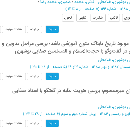
 بوشهری، غلامعلی
؛
قائنی، محمد
؛
ضمیری، محمد رضا
؛
ره 144
(‎5 صفحه -
از 8 تا 12
)
وری
قائنی
ابتکارات
فقهی
تحول
چکیده
مقالات مرتبط
دانلود
مولود تاریخ تابناک متون آموزشی باشد؛ بررسی مراحل تدوین و
در گفت‌وگو با حجت‌الاسلام و المسلمین صفایی بوشهری
 بوشهری، غلامعلی
؛
ن 1387 و بهار 1388 - شماره 13و 14
(‎5 صفحه -
از 26 تا 30
)
چکیده
مقالات مرتبط
دانلود
م 6؛ رسولان غیرمعصوم؛ بررسی هویت طلبه در گفتگو با استاد صفایی
 بوشهری، غلامعلی
؛
یز و زمستان 1384 - پیش شماره دوم و سوم
(‎4 صفحه -
از 29 تا 32
)
چکیده
مقالات مرتبط
دانلود