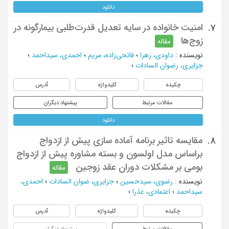
دانلود
امنیت خانواده در سایه تعدیل قدرت‌طلبی بیمارگونه در
7.
زوج‌ها
مقاله
نویسنده
:
داودی، زهرا
؛
فاتحی‌زاده، مریم
؛
احمدی، سیداحمد
؛
جزایری، رضوان السادات
؛
چکیده
کلیدواژه
آدرس
مقالات مرتبط
پیشنهاد دیگران
دانلود
مقایسه تاثیر برنامه آماده سازی پیش از ازدواج
8.
براساس مدل اولسون و بسته مشاوره پیش از ازدواج
بومی بر مشکلات دوران عقد زوجین
مقاله
نویسنده
:
رضوی، سیدحسین
؛
جزایری، ضوان السادات
؛
احمدی،
سیداحمد
؛
اعتمادی، عذرا
؛
چکیده
کلیدواژه
آدرس
مقالات مرتبط
پیشنهاد دیگران