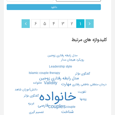
دانلود
6
5
4
3
2
1
کلیدواژه های مرتبط
مدل رابطه رفتاری زوجین
رویکرد هیجان مدار
Leadership style
Islamic couple therapy
گفتگوی مؤثر
مدل رابطه رفتاری زوجین
Validity
خانواده
مهارت
درمان منطقی عاطفی رفتاری
دانش‌آموزان شاهد
خانواده
تقویت
گفتگوی مؤثر
زوجها
غریزه
فارسی
couples
couple
شناخت
تصمیم گیری