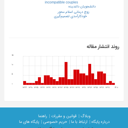
incompatible couples
دانشجویان داغدیده
زوج درمانی اسلام محور
خودکارآمدی تصمیم‌گیری
روند انتشار مقاله
15
10
5
0
1366
1370
1375
1377
1379
1381
1383
1385
1387
1389
1391
1393
1395
1397
1399
1401
وبلاگ |
قوانین و مقررات |
راهنما
درباره پایگاه |
ارتباط با ما |
حریم خصوصی |
پایگاه های ما