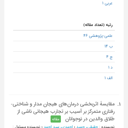
عربی 1
رتبه (تعداد مقاله)
علمی-پژوهشی 46
ب 14
ج 4
د 1
الف 1
مقایسۀ اثربخشی درمان‌های هیجان مدار و شناختی-
1.
رفتاری متمرکز بر آسیب بر تجارب هیجانی ناشی از
طلاق والدین در نوجوانان
مقاله
نویسنده
:
حقیقی، حمید
؛
احمدی، سید احمد
؛
نویسنده مسئول
: