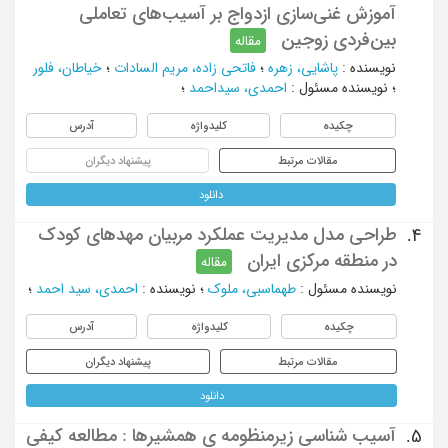
آموزش غنی‌سازی ازدواج بر آسیب‌های تعاملی
بین‌فردی زوجین
مقاله
نویسنده
:
پاشایی، زهره
؛
فاتحی زاده، مریم السادات
؛
خیاطان، فلور
؛
نویسنده مسئول
:
احمدی، سیداحمد
؛
چکیده
کلیدواژه
آدرس
مقالات مرتبط
پیشنهاد دیگران
دانلود
طراحی مدل مدیریت عملکرد مربیان مهدهای کودک
4.
در منطقه مرکزی ایران
مقاله
نویسنده مسئول
:
طهماسبی، ملوک
؛
نویسنده
:
احمدی، سید احمد
؛
چکیده
کلیدواژه
آدرس
مقالات مرتبط
پیشنهاد دیگران
دانلود
آسیب شناسی زیرمنظومه ی همشیرها : مطالعه کیفی
5.