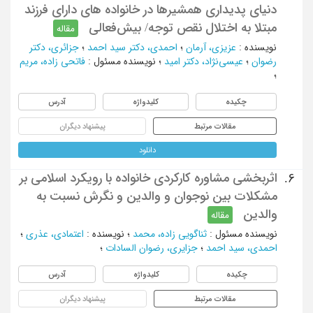
دنیای پدیداری همشیرها در خانواده های دارای فرزند
مبتلا به اختلال نقص توجه/ بیش‌فعالی
مقاله
نویسنده
:
عزیزی، آرمان
؛
احمدی، دکتر سید احمد
؛
جزائری، دکتر
رضوان
؛
عیسی‌نژاد، دکتر امید
؛
نویسنده مسئول
:
فاتحی زاده، مریم
؛
چکیده
کلیدواژه
آدرس
مقالات مرتبط
پیشنهاد دیگران
دانلود
اثربخشی مشاوره کارکردی خانواده با رویکرد اسلامی بر
6.
مشکلات بین نوجوان و والدین و نگرش نسبت به
والدین
مقاله
نویسنده مسئول
:
ثناگویی زاده، محمد
؛
نویسنده
:
اعتمادی، عذری
؛
احمدی، سید احمد
؛
جزایری، رضوان السادات
؛
چکیده
کلیدواژه
آدرس
مقالات مرتبط
پیشنهاد دیگران