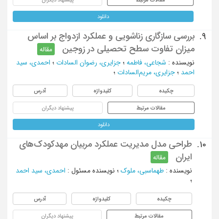
دانلود
بررسی سازگاری زناشویی و عملکرد ازدواج بر اساس
9.
میزان تفاوت سطح تحصیلی در زوجین
مقاله
نویسنده
:
شجاعی، فاطمه
؛
جزایری، رضوان السادات
؛
احمدی، سید
احمد
؛
جزایری، مریم‌السادات
؛
چکیده
کلیدواژه
آدرس
مقالات مرتبط
پیشنهاد دیگران
دانلود
طراحی مدل مدیریت عملکرد مربیان مهدکودک‌های
10.
ایران
مقاله
نویسنده
:
طهماسبی، ملوک
؛
نویسنده مسئول
:
احمدی، سید احمد
؛
چکیده
کلیدواژه
آدرس
مقالات مرتبط
پیشنهاد دیگران