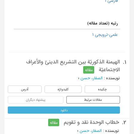
فارسی 1
رتبه (تعداد مقاله)
علمی-ترویجی 1
الهيمنة الذكوريّة بين التشريع الدينيّ والأعراف
1.
الاجتماعيّة
مقاله
نویسنده
:
الصفار، حسن
؛
چکیده
کلیدواژه
آدرس
مقالات مرتبط
پیشنهاد دیگران
دانلود
خطاب الوحدة نقد و تقویم
2.
مقاله
نویسنده
:
الصفار، حسن
؛