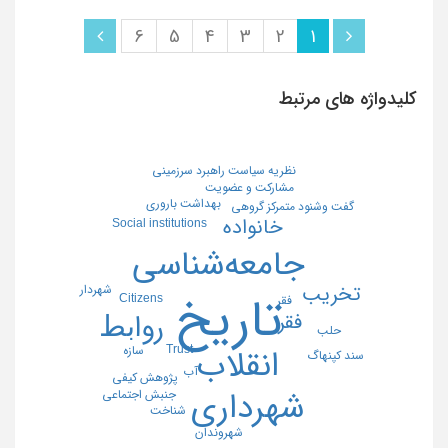
6
5
4
3
2
1
کلیدواژه های مرتبط
نظریه سیاست راهبرد سرزمینی
مشارکت و عضویت
بهداشت باروری
گفت وشنود متمرکز گروهی
خانواده
Social institutions
جامعه‌شناسی
تخریب
شهردار
تاریخ
Citizens
فقر
رواﺑﻂ
فقر
حلب
Trust
سازه
انقلاب
سند کپنهاگ
آب
پژوهش کیفی
شهرداری
جنبش اجتماعی
شناخت
شهروندان