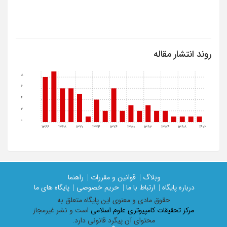
روند انتشار مقاله
8
6
4
2
0
1366
1368
1370
1374
1376
1380
1382
1384
1388
1402
وبلاگ |
قوانین و مقررات |
راهنما
درباره پایگاه |
ارتباط با ما |
حریم خصوصی |
پایگاه های ما
حقوق مادی و معنوی اين پايگاه متعلق به
مرکز تحقیقات کامپیوتری علوم اسلامی
است و نشر غیرمجاز
محتوای آن پیگرد قانونی دارد.