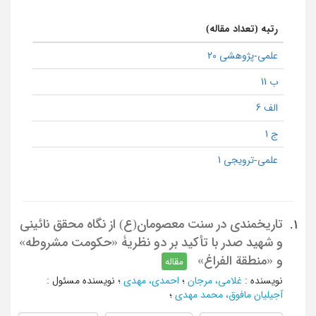
رتبه (تعداد مقاله)
علمی-پژوهشی 20
ب 11
الف 6
ج 1
علمی-ترویجی 1
تاریخمندی در سنت معصومان(ع) از نگاه محقق نائینی
1.
و شهید صدر با تأکید بر دو نظریۀ «حکومت مشروطه»
و «منطقة الفراغ»
مقاله
نویسنده
:
غلامی، مرجان
؛
احمدی، مهدی
؛
نویسنده مسئول
:
آجیلیان مافوق، محمد مهدی
؛