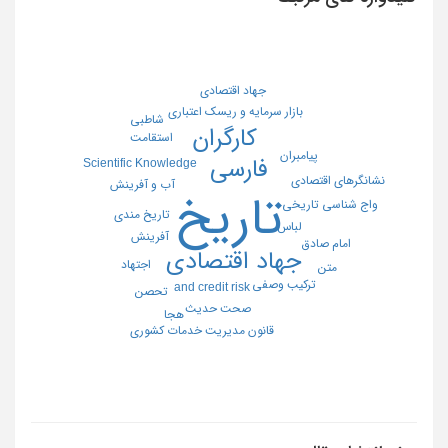
جهاد اقتصادی
بازار سرمایه و ریسک اعتباری
شاطبی
کارگران
استقامت
پیامبران
فارسی
Scientific Knowledge
نشانگرهای اقتصادی
آب و آفرینش
تاریخ
واج شناسی تاریخی
تاریخ مندی
لباس
آفرینش
امام صادق
جهاد اقتصادی
اجتهاد
متن
ترکیب وصفی
and credit risk
تحصن
صحت حدیث
هجا
قانون مدیریت خدمات کشوری