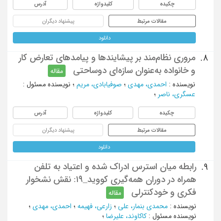
چکیده
کلیدواژه
آدرس
مقالات مرتبط
پیشنهاد دیگران
دانلود
مروری نظام‌مند بر پیشایندها و پیامدهای تعارض کار
8.
و خانواده به‌عنوان سازه‌ای دوساحتی
مقاله
نویسنده
:
احمدی، مهدی
؛
صوفیابادی، مریم
؛
نویسنده مسئول
:
عسگری، ناصر
؛
چکیده
کلیدواژه
آدرس
مقالات مرتبط
پیشنهاد دیگران
دانلود
رابطه میان استرس ادراک شده و اعتیاد به تلفن
9.
همراه در دوران همه‌گیری کووید_۱۹: نقش نشخوار
فکری و خودکنترلی
مقاله
نویسنده
:
محمدی بنمار، علی
؛
زارعی، فهیمه
؛
احمدی، مهدی
؛
نویسنده مسئول
:
کاکاوند، علیرضا
؛