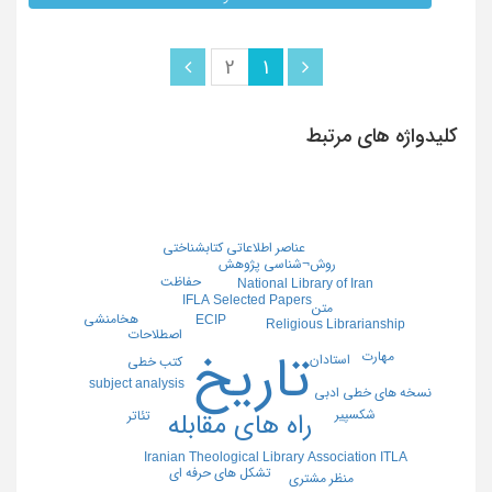
2
1
کلیدواژه های مرتبط
عناصر اطلاعاتی کتابشناختی
روش¬شناسی پژوهش
حفاظت
National Library of Iran
IFLA Selected Papers
متن
هخامنشی
ECIP
Religious Librarianship
اصطلاحات
تاریخ
مهارت
استادان
کتب خطی
subject analysis
نسخه های خطی ادبی
شکسپیر
تئاتر
راه های مقابله
Iranian Theological Library Association ITLA
تشکل های حرفه ای
منظر مشتری