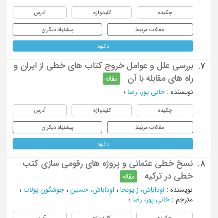
چکیده
کلیدواژه
آدرس
مقالات مرتبط
پیشنهاد دیگران
دانلود
بررسی علل و عوامل خروج کتاب های خطی از ایران و
7.
راه های مقابله با آن
مقاله
نویسنده
:
خانی پور، رضا
؛
چکیده
کلیدواژه
آدرس
مقالات مرتبط
پیشنهاد دیگران
دانلود
نسخ خطی عثمانی و پروژه های رقومی سازی کتب
8.
خطی در ترکیه
مقاله
نویسنده
:
اوداباش، ز.یونجا
؛
اوداباش، حسین
؛
جوشگون پولات
؛
مترجم
:
خانی پور، رضا
؛
چکیده
کلیدواژه
آدرس