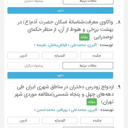
مقالات مرتبط
پیشنهاد دیگران
دانلود
واکاوی معرفت‌شناسانۀ اسکان حضرت آدم(ع) در
8.
بهشت برزخی و هبوط از آن، از منظر حکمای
نوصدرایی
مقاله
نویسنده
:
اکبری، محمدعلی
؛
فیاض‌بخش، نفیسه
؛
چکیده
کلیدواژه
آدرس
مقالات مرتبط
پیشنهاد دیگران
دانلود
ازدواج زودرسِ دختران در مناطق شهری ایران طی
9.
دهه‌های چهل و پنجاه شمسی(مطالعه موردی شهر
تهران)
مقاله
نویسنده
:
اکبری، محمدعلی
؛
پورقنبر، محمدحسن
؛
چکیده
کلیدواژه
آدرس