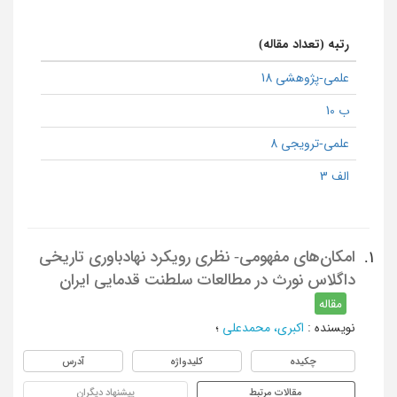
رتبه (تعداد مقاله)
علمی-پژوهشی 18
ب 10
علمی-ترویجی 8
الف 3
امکان‌های مفهومی- نظری رویکرد نهادباوری تاریخی
1.
داگلاس نورث در مطالعات سلطنت قدمایی ایران
مقاله
نویسنده
:
اکبری، محمدعلی
؛
چکیده
کلیدواژه
آدرس
مقالات مرتبط
پیشنهاد دیگران