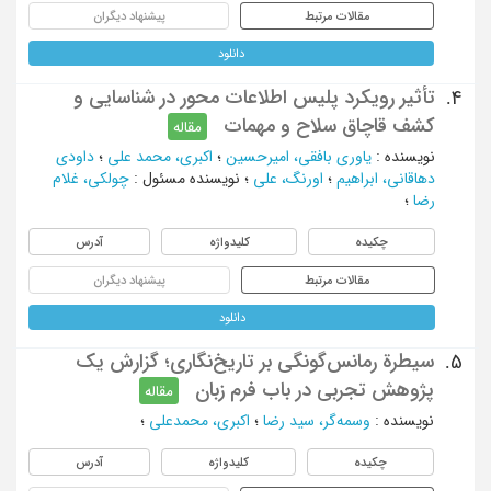
مقالات مرتبط
پیشنهاد دیگران
دانلود
تأثیر رویکرد پلیس اطلاعات محور در شناسایی و
4.
کشف قاچاق سلاح و مهمات
مقاله
نویسنده
:
یاوری بافقی، امیرحسین
؛
اکبری، محمد علی
؛
داودی
دهاقانی، ابراهیم
؛
اورنگ، علی
؛
نویسنده مسئول
:
چولکی، غلام
رضا
؛
چکیده
کلیدواژه
آدرس
مقالات مرتبط
پیشنهاد دیگران
دانلود
سیطرة رمانس‌گونگی بر تاریخ‌نگاری؛ گزارش یک
5.
پژوهش تجربی در باب فرم زبان
مقاله
نویسنده
:
وسمه‌گر، سید رضا
؛
اکبری، محمدعلی
؛
چکیده
کلیدواژه
آدرس