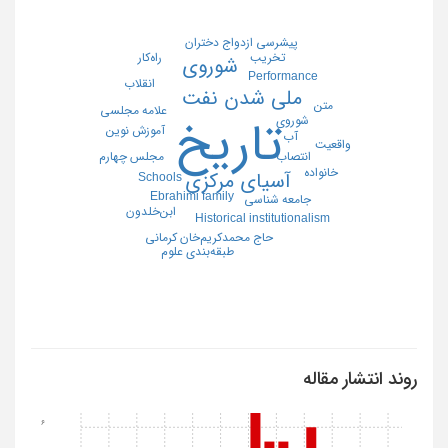
پیشرسی ازدواج دختران
تخریب
راه‌کار
شوروی
Performance
انقلاب
ملی شدن نفت
متن
علامه مجلسی
شوروی
تاریخ
آموزش نوین
آب
واقعیت
انتصاب
مجلس چهارم
خانواده
آسیای مرکزی
Schools
Ebrahimi family
جامعه شناسی
ابن‌خلدون
Historical institutionalism
حاج محمدکریم‌خان کرمانی
طبقه‌بندی علوم
روند انتشار مقاله
6