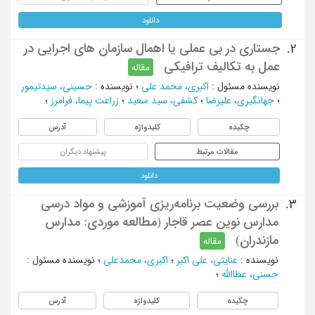
دانلود
جستاری در بی عملی یا اهمال سازمان های اجرایی در
2.
عمل به تکالیف ترافیکی
مقاله
نویسنده مسئول
:
اکبری، محمد علی
؛
نویسنده
:
حسینی، سیدتیمور
؛
جهانگیری، علیرضا
؛
کشفی، سید سعید
؛
زراعت پیما، فرامرز
؛
چکیده
کلیدواژه
آدرس
مقالات مرتبط
پیشنهاد دیگران
دانلود
بررسی وضعیت برنامه‌ریزی آموزشی و مواد درسی
3.
مدارس نوین عصر قاجار (مطالعه موردی: مدارس
مازندران)
مقاله
نویسنده
:
عنایتی، علی اکبر
؛
اکبری، محمدعلی
؛
نویسنده مسئول
:
حسنی، عطاالله
؛
چکیده
کلیدواژه
آدرس