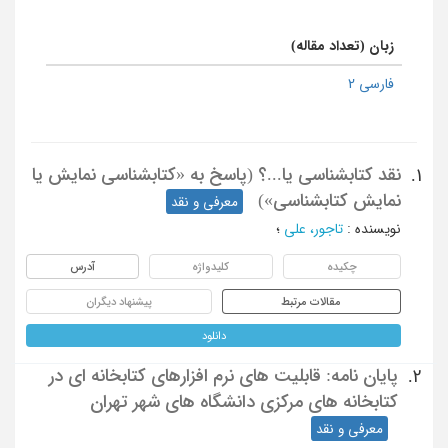
زبان (تعداد مقاله)
فارسی 2
نقد کتابشناسی یا...؟ (پاسخ به «کتابشناسی نمایش یا
1.
نمایش کتابشناسی»)
معرفی و نقد
نویسنده
:
تاجور، علی
؛
چکیده
کلیدواژه
آدرس
مقالات مرتبط
پیشنهاد دیگران
دانلود
پایان نامه: قابلیت های نرم افزارهای کتابخانه ای در
2.
کتابخانه های مرکزی دانشگاه های شهر تهران
معرفی و نقد