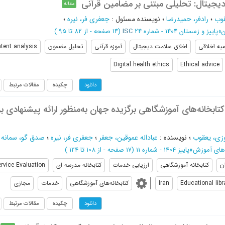
یجیتال: تحلیلی مبتنی بر مضامین قرآنی
مقاله
قوب
؛
رادفر، حمیدرضا
؛
نویسنده مسئول
:
جعفری فر، نیره
؛
ن
»
پاییز و زمستان 1404 - شماره 24
ISC
(‎14 صفحه -
از 82 تا 95
)
یه اخلاقی
اخلاق سلامت دیجیتال
آموزه قرآنی
تحلیل مضمون
tent analysis
Digital health ethics
Ethical advice
چکیده
مقالات مرتبط
دانلود
ابخانه‌های آموزشگاهی برگزیده جهان به‌منظور ارائه پیشنهادی بر
زی، یعقوب
؛
نویسنده
:
عباداله عموقین، جعفر
؛
جعفری فر، نیره
؛
صدق گو، سمانه
؛
های آموزش
»
پاییز 1404 - شماره 11
(‎17 صفحه -
از 108 تا 124
)
ان
کتابخانه آموزشگاهی
ارزیابی خدمات
کتابخانه مدرسه ای
ervice Evaluation
Educational libr
Iran
کتابخانه‌های آموزشگاهی
خدمات
مجازی
چکیده
مقالات مرتبط
دانلود