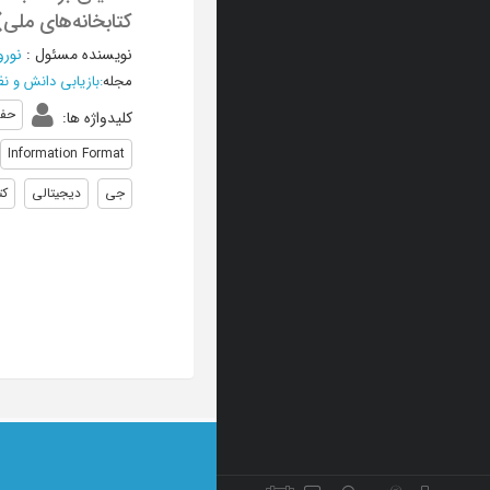
کتابخانه‌های ملی)
نویسنده مسئول
:
نورو
مجله
:
بازیابی دانش و نظ
حفا
کلیدواژه ها
:
Information Format
جی
دیجیتالی
کت