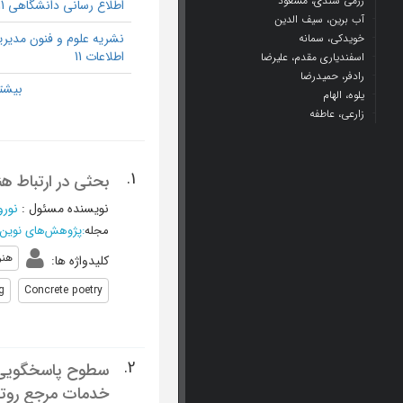
رزمی شندی، مسعود
اطلاع رسانی دانشگاهی 11
آب برین، سیف الدین
نشریه علوم و فنون مدیر
خویدکی، سمانه
اطلاعات 11
اسفندیاری مقدم، علیرضا
رادفر، حمیدرضا
یلوه، الهام
زارعی، عاطفه
1.
بحثی در ارتباط هن
نویسنده مسئول
:
نورو
مجله
:
پژوهش‌های نوین 
هنر
کلیدواژه ها
:
g
Concrete poetry
2.
سطوح پاسخگویی چت
خدمات مرجع روت