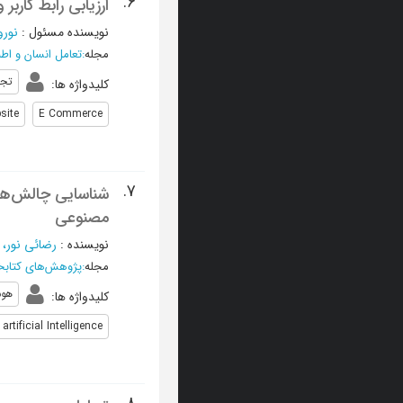
6.
ارزیابی رابط کارب
نویسنده مسئول
:
نورو
مجله
:
تعامل انسان و اطل
تجا
کلیدواژه ها
:
site
E Commerce
7.
شناسایی چالش‌ها
‌مصنوعی
نویسنده
:
رضائی ‌نور،
مجله
:
پژوهش‌های کتابخا
هو
کلیدواژه ها
:
artificial Intelligence