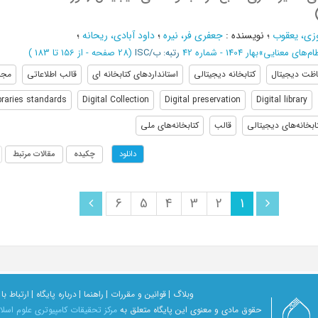
زی، یعقوب
؛
نویسنده
:
جعفری فر، نیره
؛
داود آبادی، ریحانه
؛
ام‌‌های معنایی
»
بهار 1404 - شماره 42
رتبه: ب/ISC
(‎28 صفحه -
از 156 تا 183
)
ظت دیجیتال
کتابخانه دیجیتالی
استانداردهای کتابخانه ای
قالب اطلاعاتی
مجم
braries standards
Digital Collection
Digital preservation
Digital library
ابخانه‌های دیجیتالی
قالب
کتابخانه‌های ملی
چکیده
مقالات مرتبط
دانلود
6
5
4
3
2
1
وبلاگ |
قوانین و مقررات |
راهنما |
درباره پایگاه |
ارتباط با 
حقوق مادی و معنوی اين پايگاه متعلق به
مرکز تحقیقات کامپیوتری علوم اسل