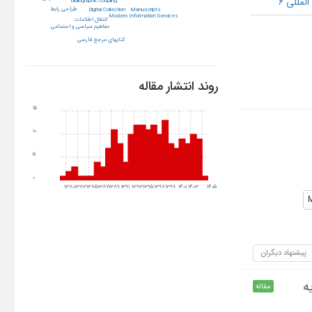
لمللی 6
bibliographic coupling
طراحی رابط
Manuscripts
Digital Collection
Modern Information Services
انتقال اطلاعات
مفاهیم سیاسی و اجتماعی
کتابهای مرجع فارسی
روند انتشار مقاله
15
10
5
0
1380
1383
1385
1387
1389
1391
1393
1395
1397
1399
1401
1403
1405
پیشنهاد دیگران
ه
مقاله