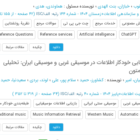
قوب
؛
خبازان، بنت الهدی
؛
نویسنده مسئول
:
هماوندی، هدی
؛
 و سازماندهی اطلاعات
»
زمستان 1404 - شماره 144
رتبه: الف/ISC
(‎42 صفحه -
از 155 تا 196
ش مصنوعی
خدمات مرجع
چت جی پی تی
سوالات مرجع
نظریۀ روتشتاین
eference Questions
Reference services
Artificial intelligence
ChatGPT
چکیده
مقالات مرتبط
دانلود
ایی خودکار اطلاعات در موسیقی غربی و موسیقی ایران: تحلیلی
متون
یان، امیر
؛
نویسنده
:
کشاورز، حمید
؛
سلام پور، علی
؛
لوند، بردی
؛
سعیدنیا، حمید 
یت اطلاعات
»
پاییز 1404 - شماره 40
رتبه: الف/ISC
(‎34 صفحه -
از 319 تا 352
)
یقی غربی
موسیقی سنتی ایرانی
بازیابی اطلاعات موسیقیایی
طبقه‌بندی خودکار 
raditional music
Music Information Retrieval
Western Music
Automatic 
چکیده
مقالات مرتبط
دانلود