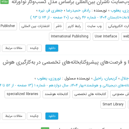
ر وب‌سایت ناشران بین‌المللی براساس مدل کسب‌وکار نوآورانه
مقاله
زی، یعقوب
؛
نویسنده
:
رادفر، حمیدرضا
؛
جعفری فر، نیره
؛
اعات
»
تابستان 1404 - شماره 46
رتبه: ب
(‎20 صفحه -
از 74 تا 93
)
رت الکترونیکی
وب سایت
رابط کاربر
ناشر
انتشارات بین المللی
Publisher
International Publishing
User Interface
web
چکیده
مقالات مرتبط
دانلود
 و فرصت‌های پیشروکتابخانه‌های تخصصی در به‌کارگیری هوش
 جلال
؛
کریمیان، راحیل
؛
نویسنده مسئول
:
نوروزی، یعقوب
؛
نه‌­های دیجیتالی و هوشمند
»
بهار 1404، سال دوازدهم - شماره 1
(‎13 صفحه -
از 52 تا 64
ش مصنوعی
کتابخانه های تخصصی
کتابخانه هوشمند
specialized libraries
Smart Library
چکیده
مقالات مرتبط
دانلود