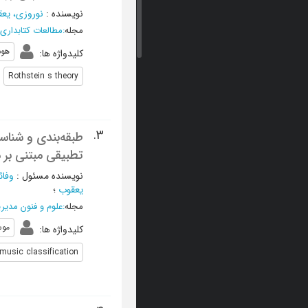
نویسنده
:
نوروزی، یع
مجله
:
مطالعات کتابداری
هو
کلیدواژه ها
:
Rothstein s theory
3.
طبقه‌بندی و شناس
تطبیقی مبتنی بر 
نویسنده مسئول
:
وفائ
یعقوب
؛
مجله
:
علوم و فنون مدیر
موس
کلیدواژه ها
:
music classification