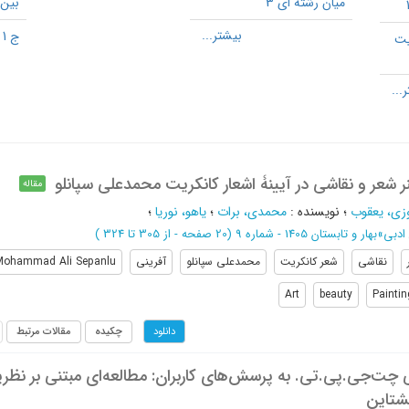
میان رشته ای 3
بین ا
ج 1
یت
ر شعر و نقاشی در آیینۀ اشعار کانکریت محمدعلی سپانلو
مقاله
زی، یعقوب
؛
نویسنده
:
محمدی، برات
؛
یاهو، نوریا
؛
ادبی
»
بهار و تابستان 1405 - شماره 9
(‎20 صفحه -
از 305 تا 324
)
نقاشی
شعر کانکریت
محمدعلی سپانلو
آفرینی
Mohammad Ali Sepanlu
Art
beauty
Paintin
چکیده
مقالات مرتبط
دانلود
‌جی.‌پی.تی. به پرسش‌های کاربران: مطالعه‌ای مبتنی بر نظری
شتاین