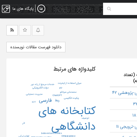
پایگاه های ما
دانلود فهرست مقالات نویسنده
کلیدواژه های مرتبط
 (تعداد
ه)
میزان استفاده از اینترنت
خدمات مرجع از راه دور
بزم
دولت الکترونیکی
-پژوهشی 42
محمدعلی سپانلو
مدیریت دستیابی
ChatGPT
چکیده انگلیسی
فارسی
ربط
ICT
کتابخانه های
توصیف
دانشگاهی
اثر
-ترویجی 11
beloved aesthetics
لغات ترکی
Ethical advice