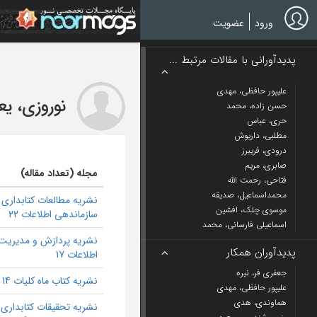
Ski
t
ورود
عضویت
mai
conten
پدیدآورانی با مقالات مرتبط ...
علیپور حافظی، مهدی
نوروزی، ی
حسن زاده، محمد
حری، عباس
مطلبی، داریوش
درودی، فریبرز
صابری، مریم
مجله (تعداد مقاله)
فتاحی، رحمت الله
محمداسماعیل، صدیقه
نشریه مطالعات کتابداری 
موسوی چلک، افشین
سازماندهی اطلاعات 22
اسماعیلی فارسانی، محمد
نشریه پردازش و مدیریت
پدیدآوران همکار
اطلاعات 17
جعفری فر، نیره
نشریه کتاب ماه کلیات 14
علیپور حافظی، مهدی
هماوندی، هدی
نشریه تحقیقات کتابداری 