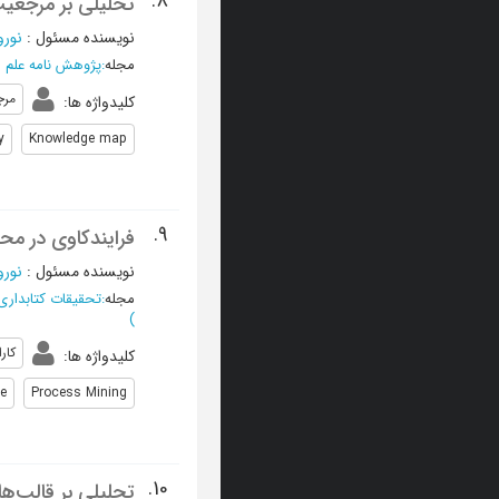
8.
تحلیلی بر مرجعیت
نویسنده مسئول
:
نورو
مجله
:
پژوهش نامه علم
مرج
کلیدواژه ها
:
y
Knowledge map
9.
فرایندکاوی در محی
نویسنده مسئول
:
نورو
مجله
:
تحقیقات کتابداری
)
کار
کلیدواژه ها
:
ce
Process Mining
10.
تحلیلی بر قالب‌ها