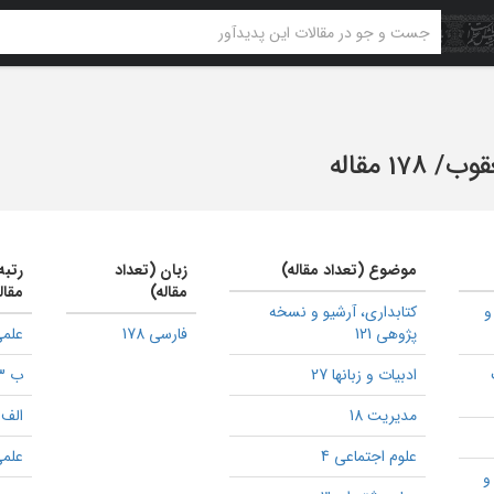
عقوب
/
178 مقاله
موضوع (تعداد مقاله)
زبان (تعداد
رتبه
مقاله)
مقال
و
كتابداری، آرشیو و نسخه
پژوهی 121
فارسی 178
علمی
ادبیات و زبانها 27
ب 33
مدیریت 18
الف 18
علوم اجتماعی 4
علمی
و