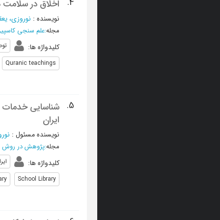
4.
اخلاق در سلامت د
نویسنده
:
نوروزی، یع
مجله
:
علم سنجی کاسپی
توص
کلیدواژه ها
:
Quranic teachings
5.
شناسایی خدمات کت
ایران
نویسنده مسئول
:
نورو
مجله
:
پژوهش در روش ‌
ایر
کلیدواژه ها
:
ary
School Library