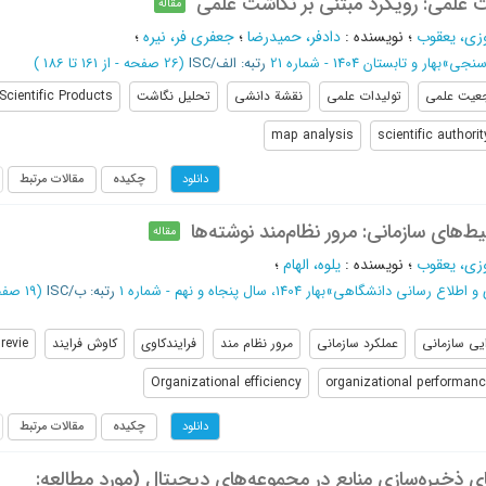
 علمی: رویکرد مبتنی بر نگاشت علمی
مقاله
زی، یعقوب
؛
نویسنده
:
دادفر، حمیدرضا
؛
جعفری فر، نیره
؛
 سنجی
»
بهار و تابستان 1404 - شماره 21
رتبه: الف/ISC
(‎26 صفحه -
از 161 تا 186
)
عیت علمی
تولیدات علمی
نقشة دانشی
تحلیل نگاشت
Scientific Products
map analysis
scientific authorit
چکیده
مقالات مرتبط
دانلود
ط‌های سازمانی: مرور نظام‌مند نوشته‌ها
مقاله
زی، یعقوب
؛
نویسنده
:
یلوه، الهام
؛
 و اطلاع رسانی دانشگاهی
»
بهار 1404، سال پنجاه و نهم - شماره 1
رتبه: ب/ISC
(‎19 صفحه -
ایی سازمانی
عملکرد سازمانی
مرور نظام مند
فرایندکاوی
کاوش فرایند
revie
Organizational efficiency
organizational performan
چکیده
مقالات مرتبط
دانلود
ی ذخیره‌سازی منابع در مجموعه‌های دیجیتال (مورد مطالعه: