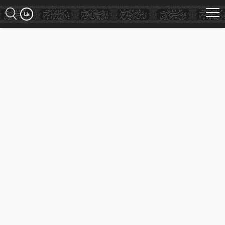
Ski
t
mai
conten