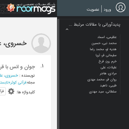
Ski
t
ورود
عضویت
mai
conten
پدیدآورانی با مقالات مرتبط ...
عظیمی، اسماء
خسروی، ع
محمد نبی، حسین
هدیه لو، محمد رضا
سلیمانی فر، ثریا
خرم روز، فرخ
1.
جوان و انس با قر
علیلات، علی
مرادی، هاجر
نویسنده
:
خسروی، عل
روان فر، محمد مهدی
مجله
:
قرآنی کوثر
»
تابستان 1382 - 
طیبی، ناهید
قرآ
سلطانی، سید مهدی
کلیدواژه ها
: