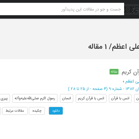
لی اعظم
/
1 مقاله
آن کریم
مقاله
ی اعظم
؛
شماره 9
(‎4 صفحه -
از 25 تا 28
)
ن
انس با قرآن
انس با قرآن کریم
انسان
رسول اکرم صلی‌الله‌علیه‌و‌آله
پیری
چکیده
مقالات مرتبط
دانلود