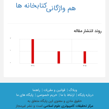
کتابخانه ها
هم واژگانی
روند انتشار مقاله
2
1
0
1380
1405
وبلاگ |
قوانین و مقررات |
راهنما
درباره پایگاه |
ارتباط با ما |
حریم خصوصی |
پایگاه های ما
حقوق مادی و معنوی اين پايگاه متعلق به
مرکز تحقیقات کامپیوتری علوم اسلامی
است و نشر غیرمجاز