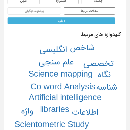
چکیده
کلیدواژه
آدرس
مقالات مرتبط
پیشنهاد دیگران
دانلود
کلیدواژه های مرتبط
شاخص
انگلیسی
علم سنجی
تخصصی
Science mapping
نگاه
Co word Analysis
شناسه
Artificial intelligence
libraries
واژه
اطلاعات
Scientometric Study