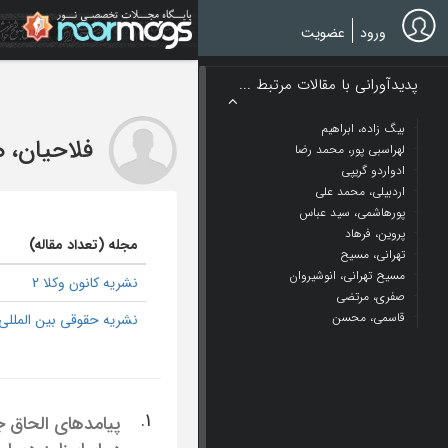
Ski
t
ورود
عضویت
mai
conten
پدیدآورانی با مقالات مرتبط ...
بیگ زاده، ابراهیم
فلاحیان، 
لهراسبی پور، محمد رضا
ادواردو گریپی
اردبیلی، محمد علی
پورهاشمی، سید عباس
پروین، فرهاد
مجله (تعداد مقاله)
تهرانی، مسیح
مسیح تهرانی، انوشیروان
نشریه کانون وکلا 2
صفری، مرتضی
قاسمی، محسن
نشریه حقوقی بین المللی 
1.
پیامدهای الحاق ج