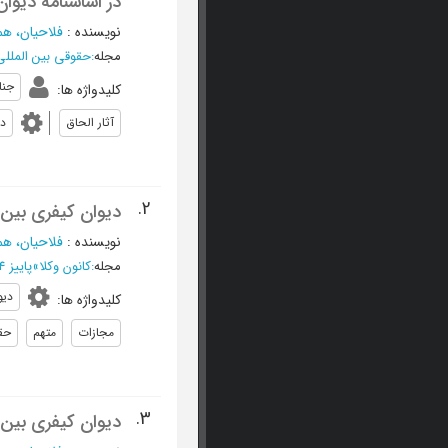
در اساسنامه دیوان
نویسنده
:
فلاحیان، هم
مجله
:
حقوقی بین المللی
جنا
کلیدواژه ها
:
آثار الحاق
دی
2.
دیوان کیفری بین ا
نویسنده
:
فلاحیان، هم
مجله
:
کانون وکلا
»
پاييز 1384 - شماره 190
دیو
کلیدواژه ها
:
مجازات
متهم
حق
3.
دیوان کیفری بین ا