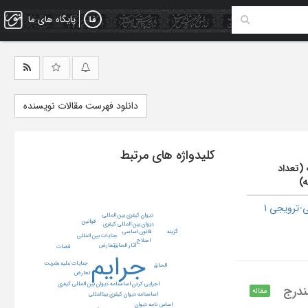
پایگاه های ما
دانلود فهرست مقالات نویسنده
کلیدواژه های مرتبط
 (تعداد
ه)
-ترویجی 1
دیوان کیفری بین المللی
قوانین
دیوان بین المللی کیفری
گزینه
قانون اساسی
جنایات بین المللی
اصلاح
آثار الحاق
تعارض
قضات
جرایم
جنایات علیه بشریت
الحاق
تعارض
اجرایی کردن اساسنامه دیوان بین المللی کیفری
ندرج
مقاله
اساسنامه دیوان کیفری بینالمللی
اساس نامه دیوان