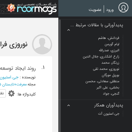
Ski
t
ورود
عضویت
mai
conten
پدیدآورانی با مقالات مرتبط ...
فردانش، هاشم
نوروزی فر
لیام گورمن
البرزی، صدرالله
زارع اشکذری، جلال الدین
زرنگار، محمد
1.
روند ایجاد توسعه
نوروزی، محمد تقی
بوریل مورگان
نویسنده
:
جی.استیون
منطقی سعادتی، محسن
مجله
:
معرفت
»
تابستان 1375 - شماره 17
بخشی، علی اکبر
نظر
گنجی، جواد
کلیدواژه ها
:
پدیدآوران همکار
جی.استیون آت