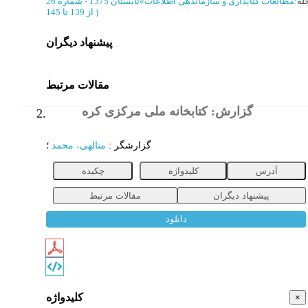
له
:
مطالعات کتابداری و سازماندهی اطلاعات
»
تابستان 1375 - شماره 26
)
از 139 تا 145
پیشنهاد دیگران
مقالات مرتبط
گزارش: کتابخانه ملی مرکزی کره
خبر و
2.
گزارش
گزارشگر
:
متالهی، محمد
؛
آدرس
کلیدواژه
چکیده
پیشنهاد دیگران
مقالات مرتبط
دانلود
کلیدواژه
×