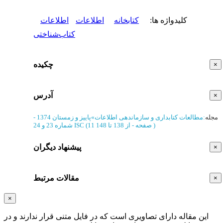
کلیدواژه ها
:
کتابخانه
اطلاعات
اطلاعات
کتاب‌شناختی
چکیده
×
آدرس
×
مجله
:
مطالعات کتابداری و سازماندهی اطلاعات
»
پاییز و زمستان 1374 -
)
از 138 تا 148
(‎11 صفحه -
ISC
شماره 23 و 24
پیشنهاد دیگران
×
مقالات مرتبط
×
×
این مقاله دارای تصاویری است که در فایل متنی قرار ندارند و در