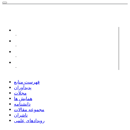
پدیدآورانی با مقالات مرتبط ...
مکتبی فرد، لیلا (رویا)
درودی، فریبرز
شیری، علی اصغر
هدایی، محمد
فهرست منابع
پدیدآوران
مجلات
همایش ها
دانشنامه
مجموعه مقالات
ناشران
رویدادهای علمی