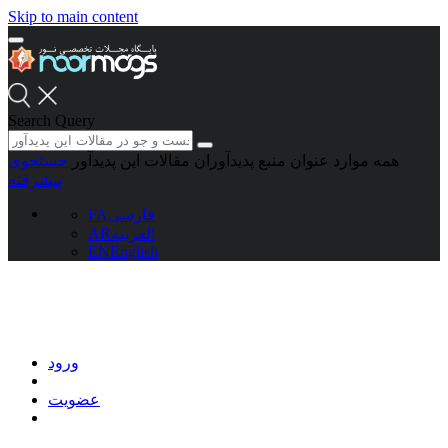
Skip to main content
Search Query
همه موارد
عنوان منبع
پدیدآوران
مقالات این پدیدآور
جستجوی
پیشرفته
فارسی
FA
العربیه
AR
EN
English
ورود
عضویت