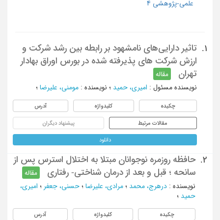
علمی-پژوهشی 4
تاثیر دارایی‌های نامشهود بر رابطه بین رشد شرکت و
1.
ارزش شرکت های پذیرفته شده در بورس اوراق بهادار
تهران
مقاله
نویسنده مسئول
:
امیری، حمید
؛
نویسنده
:
مومنی، علیرضا
؛
چکیده
کلیدواژه
آدرس
مقالات مرتبط
پیشنهاد دیگران
دانلود
حافظه روزمره نوجوانان مبتلا به اختلال استرس پس از
2.
سانحه ؛ قبل و بعد از درمان شناختی- رفتاری
مقاله
نویسنده
:
درهرج، محمد
؛
مرادی، علیرضا
؛
حسنی، جعفر
؛
امیری،
حمید
؛
چکیده
کلیدواژه
آدرس