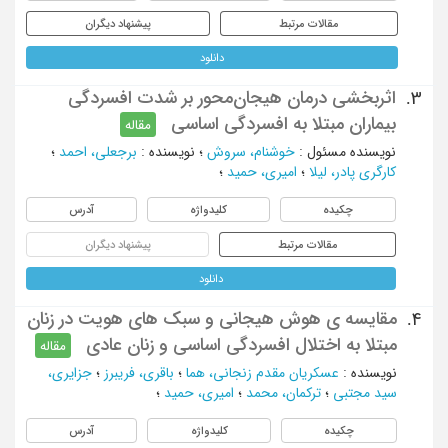
مقالات مرتبط
پیشنهاد دیگران
دانلود
اثربخشی درمان هیجان‌محور بر شدت افسردگی
3.
بیماران مبتلا به افسردگی اساسی
مقاله
نویسنده مسئول
:
خوشنام، سروش
؛
نویسنده
:
برجعلی، احمد
؛
کارگری پادر، لیلا
؛
امیری، حمید
؛
چکیده
کلیدواژه
آدرس
مقالات مرتبط
پیشنهاد دیگران
دانلود
مقایسه ی هوش هیجانی و سبک های هویت در زنان
4.
مبتلا به اختلال افسردگی اساسی و زنان عادی
مقاله
نویسنده
:
عسکریان مقدم زنجانی، هما
؛
باقری، فریبرز
؛
جزایری،
سید مجتبی
؛
ترکمان، محمد
؛
امیری، حمید
؛
چکیده
کلیدواژه
آدرس