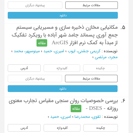
مقالات مرتبط
پیشنهاد دیگران
دانلود
مکانیابی مخازن ذخیره سازی و مسیریابی سیستم
5.
جمع آوری پسماند جامد شهر آباده با رویکرد تفکیک
از مبدأ به کمک نرم افزار ArcGIS
مقاله
نویسنده
:
کریمی جشنی، ایوب
؛
امیری، حمید
؛
مینوسپهر، محمد
؛
مجرد، مرتضی
؛
چکیده
کلیدواژه
آدرس
مقالات مرتبط
پیشنهاد دیگران
دانلود
بررسی خصوصیات روان سنجی مقیاس تجارب معنوی
6.
روزانه - DSES -
مقاله
نویسنده
:
تقوی، محمدرضا
؛
امیری، حمید
؛
چکیده
کلیدواژه
آدرس