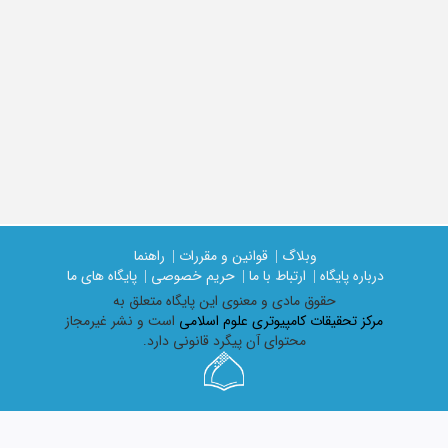
وبلاگ |
قوانین و مقررات |
راهنما
درباره پایگاه |
ارتباط با ما |
حریم خصوصی |
پایگاه های ما
حقوق مادی و معنوی اين پايگاه متعلق به
مرکز تحقیقات کامپیوتری علوم اسلامی
است و نشر غیرمجاز
محتوای آن پیگرد قانونی دارد.