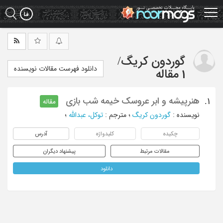
Ski
t
mai
conten
گوردون کریگ
/
دانلود فهرست مقالات نویسنده
1 مقاله
هنرپیشه و ابر عروسک خیمه شب بازی
1.
مقاله
نویسنده
:
گوردون کریگ
؛
مترجم
:
توکل، عبدالله
؛
چکیده
کلیدواژه
آدرس
مقالات مرتبط
پیشنهاد دیگران
دانلود