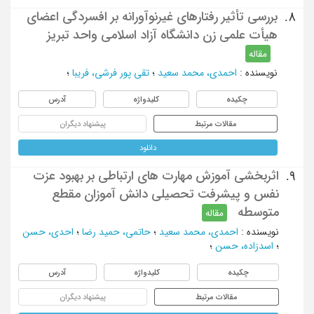
بررسی تأثیر رفتارهای غیرنوآورانه بر افسردگی اعضای
8.
هیأت علمی زن دانشگاه آزاد اسلامی واحد تبریز
مقاله
نویسنده
:
احمدی، محمد سعید
؛
تقی پور فرشی، فریبا
؛
چکیده
کلیدواژه
آدرس
مقالات مرتبط
پیشنهاد دیگران
دانلود
اثربخشی آموزش مهارت های ارتباطی بر بهبود عزت
9.
نفس و پیشرفت تحصیلی دانش آموزان مقطع
متوسطه
مقاله
نویسنده
:
احمدی، محمد سعید
؛
حاتمی، حمید رضا
؛
احدی، حسن
؛
اسدزاده، حسن
؛
چکیده
کلیدواژه
آدرس
مقالات مرتبط
پیشنهاد دیگران