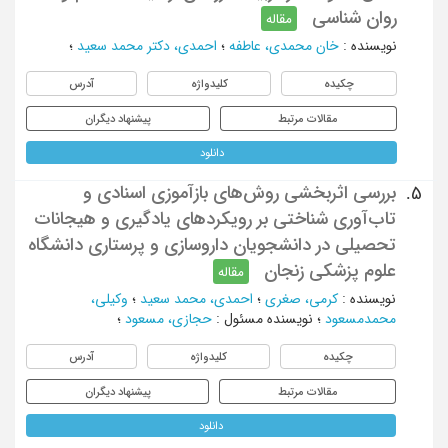
روان شناسی
مقاله
نویسنده
:
خان محمدی، عاطفه
؛
احمدی، دکتر محمد سعید
؛
چکیده
کلیدواژه
آدرس
مقالات مرتبط
پیشنهاد دیگران
دانلود
بررسی اثربخشی روش‌های بازآموزی اسنادی و
5.
تاب‌آوری شناختی بر رویکردهای یادگیری و هیجانات
تحصیلی در دانشجویان داروسازی و پرستاری دانشگاه
علوم پزشکی زنجان
مقاله
نویسنده
:
کرمی، صغری
؛
احمدی، محمد سعید
؛
وکیلی،
محمدمسعود
؛
نویسنده مسئول
:
حجازی، مسعود
؛
چکیده
کلیدواژه
آدرس
مقالات مرتبط
پیشنهاد دیگران
دانلود