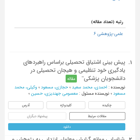
رتبه (تعداد مقاله)
علمی-پژوهشی 6
پیش بینی اشتیاق تحصیلی براساس راهبردهای
1.
یادگیری خود تنظیمی و هیجان تحصیلی در
دانشجویان پزشکی"
مقاله
نویسنده
:
احمدی، محمد سعید
؛
حجازی، مسعود
؛
وکیلی، محمد
مسعود
؛
نویسنده مسئول
:
معصومی جهندیزی، حسین
؛
چکیده
کلیدواژه
آدرس
مقالات مرتبط
پیشنهاد دیگران
دانلود
شناسایی موانع گرایش معلمان ابتدایی به پژوهش و
2.