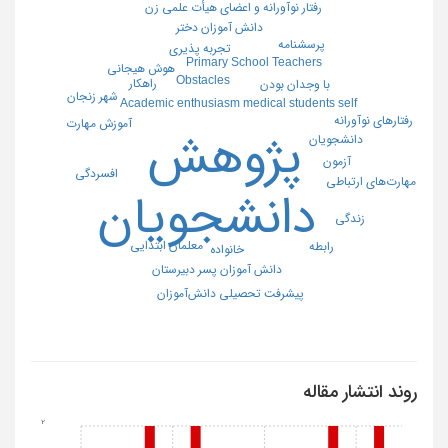
رفتار نوآورانه و اعضاي هيأت علمي زن
دانش آموزان دختر
پرسشنامه
تجربه پذیری
Primary School Teachers
هوش هیجانی
Obstacles
راهکار
با وجدان بودن
شهر زنجان
Academic enthusiasm medical students self
رفتارهای نوآورانه
آموزش مهارت
پژوهش
دانشجویان
آزمون
افسردگی
مهارت‌هاى ارتباطى
دانشجویان
زندگی
معلمان ابتدایی
رابطه
خانواده
دانش آموزان پسر دبیرستان
پیشرفت تحصیلی دانش‌آموزان
روند انتشار مقاله
2