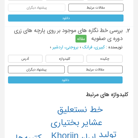
مقالات مرتبط
پیشنهاد دیگران
دانلود
بررسی خط نگاره های موجود بر روی پارچه های زری
2.
دوره ی صفویه
مقاله
نویسنده
:
کبیری، فرانک
؛
بروجنی، اردشیر
؛
چکیده
کلیدواژه
آدرس
مقالات مرتبط
پیشنهاد دیگران
دانلود
کلیدواژه های مرتبط
خط نستعلیق
عشایر بختیاری
تولید
Khorjin
ایران
کتیبه‌ها