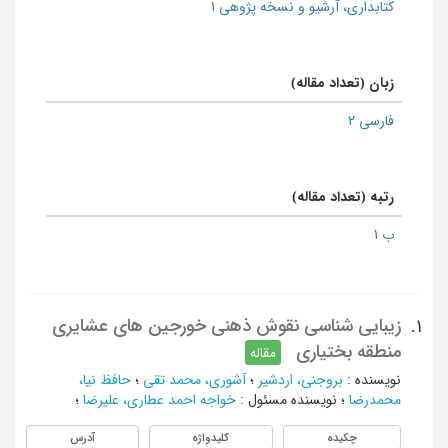
كتابداری، آرشیو و نسخه پژوهی 1
زبان (تعداد مقاله)
فارسی 2
رتبه (تعداد مقاله)
ب 1
زیبایی شناسی نقوش ذهنی خورجین های عشایری
1.
منطقه بختیاری
مقاله
نویسنده
:
بروجنی، اردشیر
؛
آشوری، محمد تقی
؛
حافظ نیا،
محمدرضا
؛
نویسنده مسئول
:
خواجه احمد عطاری، علیرضا
؛
چکیده
کلیدواژه
آدرس