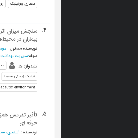
معماری بیوفیلیک
روی
4.
سنجش میزان اثرب
بیماران در محیط‌
نویسنده مسئول
:
موس
مجله
:
مدیریت بهداشت و
محی
کلیدواژه ها
:
کیفیت زیستی محیط
apeutic environment
5.
تأثیر تدریس همزم
حرفه ای
نویسنده
:
اسعدی، سیده