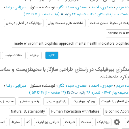
ه مریم
؛
حیدری، احمد
؛
اسعدی، سیده نگار
؛
نویسنده مسئول
:
میرزایی، رضا
؛
هفت حصار
»
تابستان 1402 - شماره 44
رتبه: A
(‎18 صفحه -
از 5 تا 22
)
عت در محیط انسان ساخت
شاخصه های سلامت روان
بیوفیلیک در فضای درمانی
nature in a 
made environment biophilic approach mental health indicators biophilic
چکیده
مقالات مرتبط
دانلود
بررسی رویکرد زیست‎گرای بیوفیلیک در راستای طراحی سازگار با محیط‎زیس
 داده‎بنیاد
ه مریم
؛
حیدری، احمد
؛
اسعدی، سیده نگار
؛
نویسنده مسئول
:
میرزایی، رضا
؛
 محیط
»
بهار 1402 - شماره 46
رتبه: ب/ISC
(‎14 صفحه -
از 41 تا 54
)
مل انسان با طبیعت
رویکرد بیوفیلیک
پایداری طبیعی
رفاه و سلامتی
محیط زی
Natural Sustainability
Human Interaction withNature
Biophilic App
W
بیوفیلیک
سلامت
طبیعت
طراحی بیوفیلیک
کد
محیط
انسا