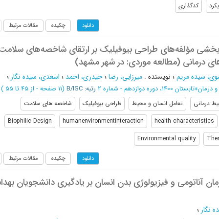
کرد
کدگذاری
چکیده
مقالات مرتبط
دانلود
خشی مؤلفه‌های طراحی بیوفیلیک بر ارتقای شاخصه‌های سلامت
های درمانی (مطالعه موردی: در شهر مشهد)
وی، سیده مریم
؛
نویسنده
:
میرزایی، رضا
؛
حیدری، احمد
؛
اسعدی، سیده نگار
؛
 درمان
»
تابستان 1400، دوره دوازدهم - شماره 2
رتبه: B/ISC
(‎11 صفحه -
از 45 تا 55
)
ط درمانی
تعامل انسان و محیط
طراحی بیوفیلیک
شاخصه های سلامت
Biophilic Design
humanenvironmentinteraction
health characteristics
Environmental quality
Ther
چکیده
مقالات مرتبط
دانلود
ان آناتومی و فیزیولوژی بدن انسان بر یادگیری دانشجویان بهد
 نگار
؛