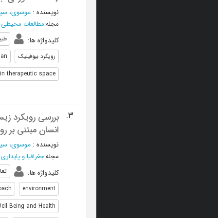
نویسنده
:
موسوی، سید
مجله
:
مطالعات محيطی 
طبی
کلیدواژه ها
:
رویکرد بیوفیلیک
man
in therapeutic space
3.
انسان مبتنی بر رویکرد
نویسنده
:
موسوی، سید
مجله
:
جغرافیا و پایداری
تعا
کلیدواژه ها
:
roach
environment
ell Being and Health