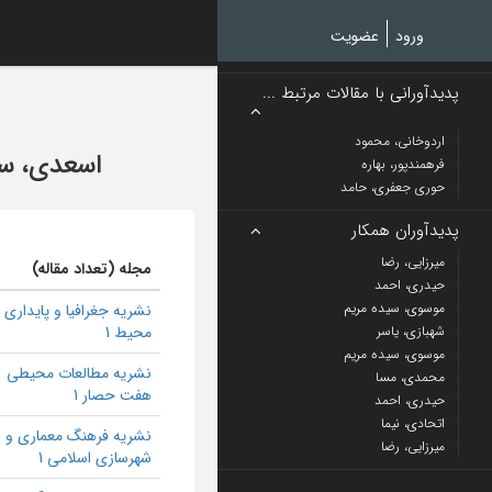
Ski
t
ورود
عضویت
mai
conten
پدیدآورانی با مقالات مرتبط ...
اردوخانی، محمود
اسعدی، سی
فرهمندپور، بهاره
حوری جعفری، حامد
پدیدآوران همکار
میرزایی، رضا
مجله (تعداد مقاله)
حیدری، احمد
موسوی، سیده مریم
نشریه جغرافیا و پایداری
شهبازی، یاسر
محیط 1
موسوی، سیده مریم
نشریه مطالعات محيطی
محمدی، مسا
هفت حصار 1
حیدری، احمد
اتحادی، نیما
نشریه فرهنگ معماری و
میرزایی، رضا
شهرسازی اسلامی 1