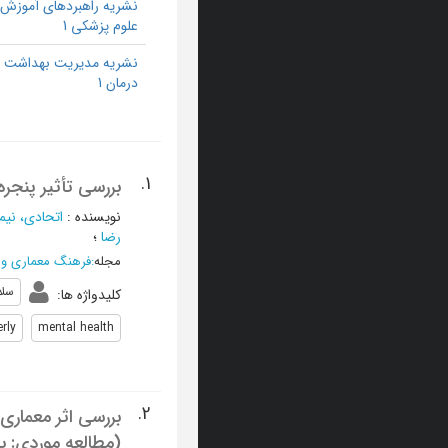
نشریه راهبردهای آموزش 
علوم پزشکی 1
نشریه مدیریت بهداشت 
درمان 1
1.
بررسی تأثیر پنجر
نویسنده
:
اتحادی، نیما
رضا
؛
مجله
:
فرهنگ معماری و 
سلا
کلیدواژه ها
:
erly
mental health
2.
بررسی اثر معماری 
(مطالعه موردی: بیمارستان‌های ف