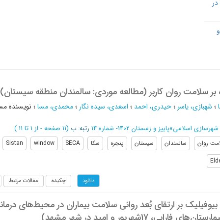
در
و
ه بر سلامت روان کاربر (مطالعه موردی: سالمندان منطقه سیستان)
؛
شهبازی، یاسر
؛
حیدری، احمد
؛
اسعدی، سیده نگار
؛
محمدی، مسا
؛
نویسنده مس
شهرسازی اسلامی
»
پاییز و زمستان 1402- شماره 14
رتبه: ب
(‎11 صفحه -
از 1 تا 11
)
مت روان
سالمندان
سیستان
پنجره
سکا
SECA
window
Sistan
Eld
چکیده
مقالات مرتبط
دانلود
بیوفیلیک بر ارتقای بُعد روانی سلامت بیماران در محیط‌های درمان
ارابی، 17شهریور و امید در شهر مشهد)