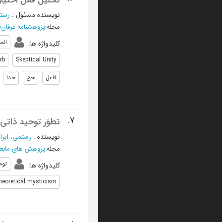
تحلیل فعل اختی
نویسنده مسئول
:
رستم
مجله
:
پژوهشنامه عرفان
»
انس
کلیدواژه ها
:
rb
Skeptical Unity
فاعل
حق
خدا
7.
تطوّر توحید ذاتی
نویسنده
:
رستمی، ابرا
مجله
:
پژوهش های مابعد
توح
کلیدواژه ها
:
heoretical mysticism