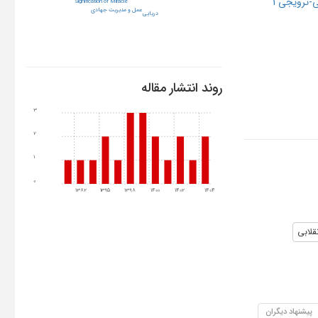
-ترویجی 1
Signification of Miracle
عمل و مدیریت جهادی
دریایی
روند انتشار مقاله
3
2
1
0
1382
1395
1398
1400
1402
1404
قلابی
پیشنهاد دیگران