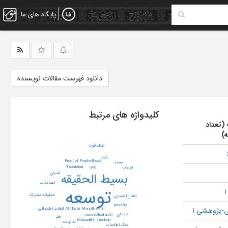
پایگاه های ما
دانلود فهرست مقالات نویسنده
کلیدواژه های مرتبط
 (تعداد
ه)
نقطه قوت
ژاپن
Proof of Prophethood
حسنة
Tabatabai
God
فرصت
بسیط الحقیقه
انسان
تصادفات
توسعه
عملیات مشترک
افعال اختیاری
poverty
-پژوهشی 1
Attribute Monotheism
انقلاب اطلاعاتی
خیابان
conceptual unity
فقر
Mutazilite’ theology
خانواده
جنگ اطلاعات