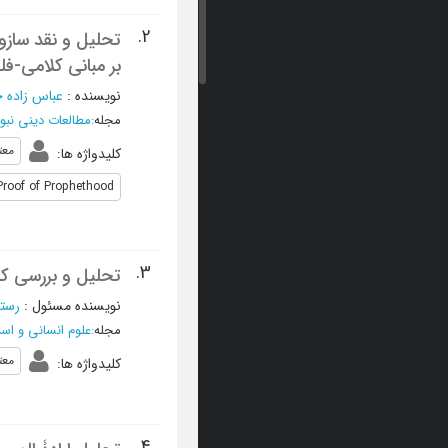
2.
تحلیل و نقد سازوک
بر مبانی کلامی-فل
نویسنده
:
عباس زاده 
مجله
:
مطالعات دینی نبو
معت
کلیدواژه ها
:
Proof of Prophethood
3.
تحلیل و بررسی کلا
نویسنده مسئول
:
رستم
مجله
:
علوم انسانی و اس
معت
کلیدواژه ها
:
4.