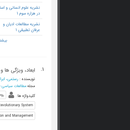
نشریه علوم انسانی و اسل
در هزاره سوم 1
نشریه مطالعات ادیان و
عرفان تطبیقی 1
1.
ابعاد، ویژگی ها و
نویسنده
:
رستمی، ابرا
مجله
:
مطالعات سیاسی-اج
روح
کلیدواژه ها
:
evolutionary System
ion and Management