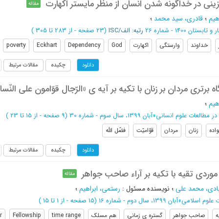
ینی در خداگونه شدن انسان از منظر مایستر اکهارت
مقاله
هیم
؛
قادری، سید محمد
؛
 و تابستان 1400 - شماره 26
رتبه: الف/ISC
(‎23 صفحه -
از 283 تا 305
)
خداوند
وارستگی
اکهارت
God
Dependency
Eckhart
poverty
چکیده
مقالات مرتبط
دانلود
 برتری مردان بر زنان با تکیه بر آیه ی «الرّجال قوّامون علی النّسا
هیم
؛
در مطالعات علوم انسانی
»
آبان 1399، سال سوم - شماره 30
(‎9 صفحه -
از 15 تا 23
)
واده
زنان
مردان
قوّامیّت
فضّل الله
چکیده
مقالات مرتبط
دانلود
موردی تقیه با تکیه بر آراء صاحب جواهر
مقاله
بادی، محمد علی
؛
نویسنده مسئول
:
رستمی، ابراهیم
؛
 علوم اسلامی
»
آبان 1399، سال دوم - شماره 16
(‎15 صفحه -
از 1 تا 15
)
ه
صاحب جواهر
گستره ی زمانی
هم مسلک
time range
Fellowship
r