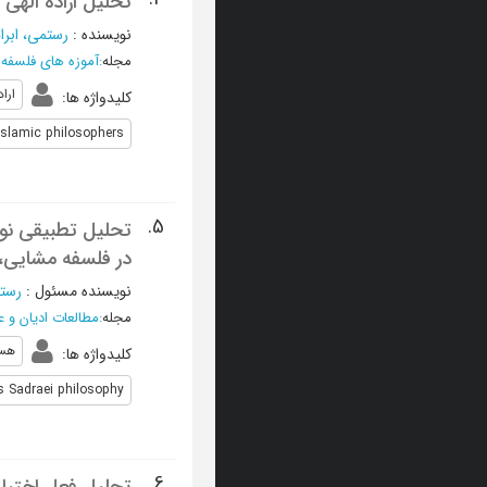
تحلیل ارادۀ الهی 
نویسنده
:
رستمی، ابرا
مجله
:
آموزه های فلسفه 
ارا
کلیدواژه ها
:
Islamic philosophers
5.
تحلیل تطبیقی نوع
در فلسفه مشایی،
نویسنده مسئول
:
رستم
مجله
:
مطالعات ادیان و ع
هس
کلیدواژه ها
:
gs Sadraei philosophy
6.