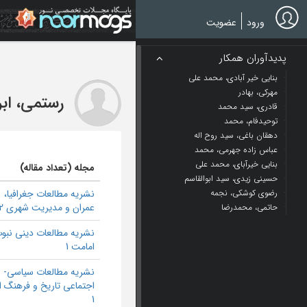
Ski
t
ورود
عضویت
mai
conten
پدیدآوران همکار
بنایی خیر آبادی، محمد علی
مهرکی، بهادر
رستمی، ابر
قادری، سید محمد
توحیدفام، محمد
دهقان باغی، سید روح اله
عباس زاده جهرمی، محمد
بنایی خیرآبای، محمد علی
مجله (تعداد مقاله)
حسینی زیدی، سید ابوالقاسم
رضوی کوشکی، نجمه
نشریه مطالعات جغرافیا،
عمران و مدیریت شهری 2
حاتمی، محمد‌رضا
نشریه مطالعات دینی نبو
امامت 1
نشریه مطالعات سیاسی-
اجتماعی تاریخ و فرهنگ ا
1