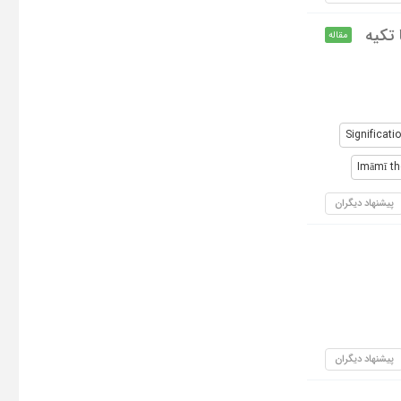
 تکیه
مقاله
Significati
Imāmī th
پیشنهاد دیگران
پیشنهاد دیگران