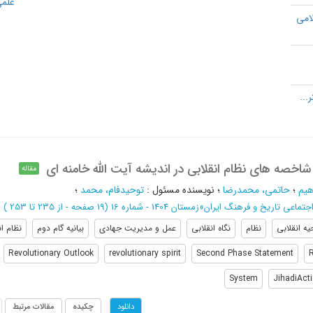
علمی
امی
 شاخصه های نظام انقلابی در اندیشه آیت الله خامنه ای
مقاله
هیم
؛
حاتمی، محمد‌رضا
؛
نویسنده مسئول
:
توحیدفام، محمد
؛
تماعی تاریخ و فرهنگ ایران
»
زمستان 1404 - شماره 16
(‎19 صفحه -
از 235 تا 253
)
یه انقلابی
نظام
نگاه انقلابی
عمل و مدیریت جهادی
بیانیه گام دوم
نظام ان
Revolutionary Outlook
revolutionary spirit
Second Phase Statement
R
System
JihadiAct
چکیده
مقالات مرتبط
دانلود