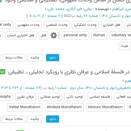
اری انسان بر اساس وحدت مفهومی، تشکیکی و شخصی وجود
ی، ابراهیم
؛
نویسنده
:
بنایی خیر آبادی، محمد علی
؛
بهار و تابستان 1401 - شماره 26
رتبه: ب/ISC
(‎21 صفحه -
از 61 تا 81
)
ان
فعل اختیاری
وحدت تشکیکی
وحدت شخصی
وحدت مفهومی
l unity
voluntary ve
Human
personal unity
فعل
فعل اختیاری انسان
و
علیت
چکیده
مقالات مرتبط
دانلود
 در فلسفۀ اسلامی و عرفان نظری با رویکرد تحلیلی ـ تطبیقی
مقال
هیم
؛
الطبیعی
»
بهار و تابستان 1400، سال دوم - شماره 1
رتبه: ب
(‎26 صفحه -
از 279 تا 304
ید افعالی
فلسفه اسلامی
توحید ذاتی
توحید صفاتی
عرفان نظری
losophy
Verbal Monotheism
Attribute Monotheism
Intrinsic Monotheism
t
چکیده
مقالات مرتبط
دانلود