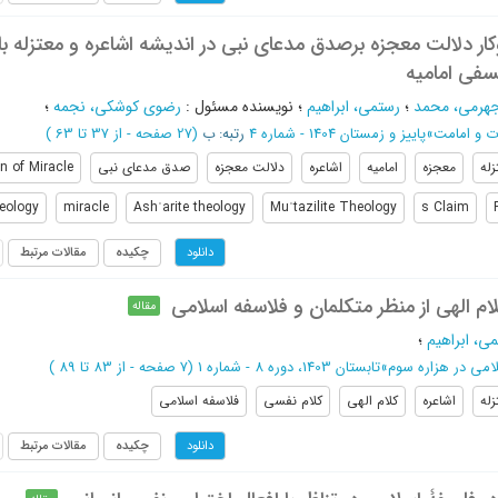
ار دلالت معجزه برصدق مدعای نبی در اندیشه اشاعره و معتزله با
سفی امامیه
جهرمی، محمد
؛
رستمی، ابراهیم
؛
نویسنده مسئول
:
رضوی کوشکی، نجمه
؛
ت و امامت
»
پاییز و زمستان 1404 - شماره 4
رتبه: ب
(‎27 صفحه -
از 37 تا 63
)
زله
معجزه
امامیه
اشاعره
دلالت معجزه
صدق مدعای نبی
on of Miracle
eology
miracle
Ashʿarite theology
Muʿtazilite Theology
s Claim
چکیده
مقالات مرتبط
دانلود
م الهی از منظر متکلمان و فلاسفه اسلامی
مقاله
ی، ابراهیم
؛
لامی در هزاره سوم
»
تابستان 1403، دوره 8 - شماره 1
(‎7 صفحه -
از 83 تا 89
)
زله
اشاعره
کلام الهی
کلام نفسی
فلاسفه اسلامی
چکیده
مقالات مرتبط
دانلود