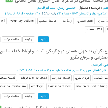
در فلسفۀ اسلامی در تناظر با افعال اختیاری نفس انسانی
مقاله
هیم
؛
نویسنده مسئول
:
حسینی زیدی، سید ابوالقاسم
؛
اسلامی
»
بهار و تابستان 1402 - شماره 32
رتبه: ب/ISC
(‎23 صفحه -
از 146 تا 168
)
دۀ انسان
افعال اختیاری
ارادۀ خدا
فلاسفۀ اسلامی
voluntary actions
 will
Human Will
چکیده
مقالات مرتبط
دانلود
 نگرش به جهان هستی در چگونگی اثبات و ارتباط خدا با ماسوی 
صدرایی و عرفان نظری
ی، ابراهیم
؛
رفان تطبیقی
»
بهار و تابستان 1402 - شماره 12
(‎19 صفحه -
از 159 تا 177
)
تی شناسی
عرفان نظری
فلسفه صدرایی
ارتباط خدا با موجودات
فلسفه مشایی
eoretical mysticism
ontology
Existence of God
relation of God to bein
چکیده
مقالات مرتبط
دانلود
م