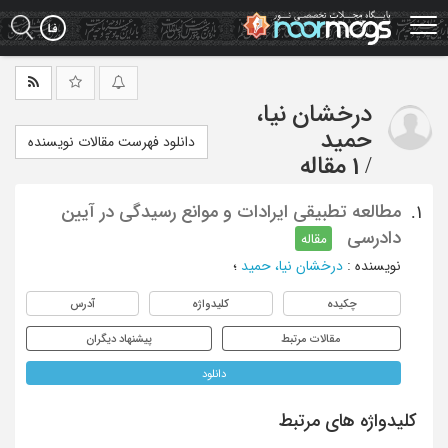
Ski
t
mai
conten
درخشان نیا،
حمید
دانلود فهرست مقالات نویسنده
/
1 مقاله
مطالعه تطبیقی ایرادات و موانع رسیدگی در آیین
1.
دادرسی
مقاله
نویسنده
:
درخشان نیا، حمید
؛
چکیده
کلیدواژه
آدرس
مقالات مرتبط
پیشنهاد دیگران
دانلود
کلیدواژه های مرتبط