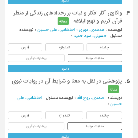
دانلود
واکاوی آثار افکار و نیات بر رخدادهای زندگی از منظر
4.
قرآن کریم و نهج‌البلاغه
مقاله
نویسنده
:
هدهدی، مهری
؛
احتشامی، علی حسین
؛
نویسنده
مسئول
:
حسینی، سید حمید
؛
چکیده
کلیدواژه
آدرس
مقالات مرتبط
پیشنهاد دیگران
دانلود
پژوهشی در نقل به معنا و شرایط آن در روایات نبوی
5.
مقاله
نویسنده
:
صمدی، روح الله
؛
نویسنده مسئول
:
احتشامی، علی
حسین
؛
چکیده
کلیدواژه
آدرس
مقالات مرتبط
پیشنهاد دیگران
دانلود