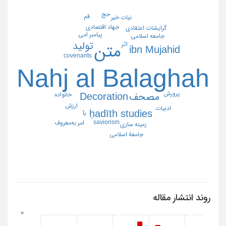
حج
قم
نیات خیر
جهاد اقتصادی
گرایشات اعتقادی
پیامبر امی
جامعه اسلامی
تولید
اثر
متن
ibn Mujahid
covenants
Nahj al Balaghah
پرورش
مصحف
خانواده
Decoration
ارزش
ادبیات
ḥadīth studies
بآ
saviorism
امر به‌معروف
زمینه سازی
جامعة اسلامی
روند انتشار مقاله
15