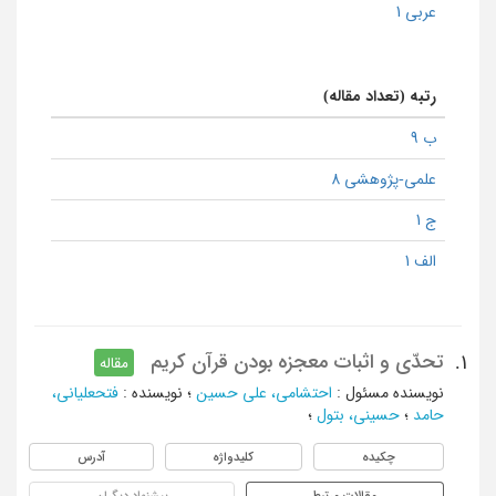
عربی 1
رتبه (تعداد مقاله)
ب 9
علمی-پژوهشی 8
ج 1
الف 1
تحدّی و اثبات معجزه بودن قرآن کریم
1.
مقاله
نویسنده مسئول
:
احتشامی، علی حسین
؛
نویسنده
:
فتحعلیانی،
حامد
؛
حسینی، بتول
؛
چکیده
کلیدواژه
آدرس
مقالات مرتبط
پیشنهاد دیگران