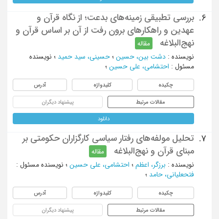
بررسی تطبیقی زمینه‌های بدعت؛ از نگاه قرآن و
6.
عهدین و راهکار‌های برون رفت از آن بر اساس قرآن و
نهج‌البلاغه
مقاله
نویسنده
:
دشت بین، حسین
؛
حسینی، سید حمید
؛
نویسنده
مسئول
:
احتشامی، علی حسین
؛
چکیده
کلیدواژه
آدرس
مقالات مرتبط
پیشنهاد دیگران
دانلود
تحلیل مولفه‌های رفتار سیاسی کارگزاران حکومتی بر
7.
مبنای قرآن و نهج‌البلاغه
مقاله
نویسنده
:
برزگر، اعظم
؛
احتشامی، علی حسین
؛
نویسنده مسئول
:
فتحعلیانی، حامد
؛
چکیده
کلیدواژه
آدرس
مقالات مرتبط
پیشنهاد دیگران