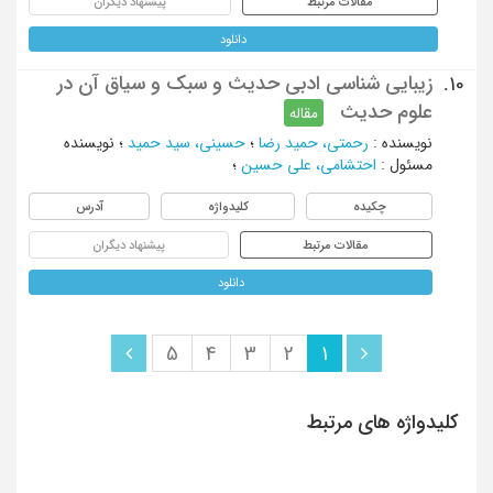
مقالات مرتبط
پیشنهاد دیگران
دانلود
زیبایی شناسی ادبی حدیث و سبک و سیاق آن در
10.
علوم حدیث
مقاله
نویسنده
:
رحمتی، حمید رضا
؛
حسینی، سید حمید
؛
نویسنده
مسئول
:
احتشامی، علی حسین
؛
چکیده
کلیدواژه
آدرس
مقالات مرتبط
پیشنهاد دیگران
دانلود
5
4
3
2
1
کلیدواژه های مرتبط