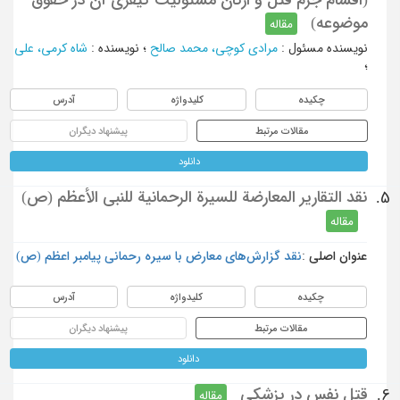
موضوعه)
مقاله
نویسنده مسئول
:
مرادی کوچی، محمد صالح
؛
نویسنده
:
شاه کرمی، علی
؛
چکیده
کلیدواژه
آدرس
مقالات مرتبط
پیشنهاد دیگران
دانلود
نقد التقارير المعارضة للسيرة الرحمانية للنبي الأعظم (ص)
5.
مقاله
عنوان اصلی :
نقد گزارش‌های معارض با سیره رحمانی پیامبر اعظم (ص)
چکیده
کلیدواژه
آدرس
مقالات مرتبط
پیشنهاد دیگران
دانلود
قتل نفس در پزشکی
6.
مقاله