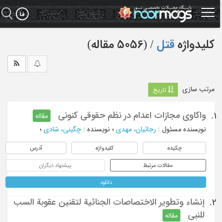
Ski
t
mai
conten
کلیدواژه
قتل
‏/ (5056 مقاله)
مرتب سازی
تاریخ
واکاوی مجازات اعدام در نظم حقوقی کنونی
1.
مقاله
نویسنده مسئول
:
رجائیان، مهدی
؛
نویسنده
:
چگینی، شادی
؛
چکیده
کلیدواژه
آدرس
مقالات مرتبط
پیشنهاد دیگران
دانلود
إنشاء وتطوير الاختصاصات الجنائية لتقنين عقوبة السب
2.
للنبي
مقاله