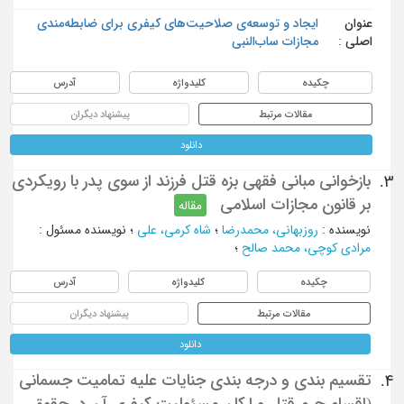
عنوان
ایجاد و توسعه‌‌ی صلاحیت‌‌های کیفری برای ضابطه‌‌مندی
اصلی :
مجازات ساب‌‌النبی
چکیده
کلیدواژه
آدرس
مقالات مرتبط
پیشنهاد دیگران
دانلود
بازخوانی مبانی فقهی بزه قتل فرزند از سوی پدر با رویکردی
3.
بر قانون مجازات اسلامی
مقاله
نویسنده
:
روزبهانی، محمدرضا
؛
شاه کرمی، علی
؛
نویسنده مسئول
:
مرادی کوچی، محمد صالح
؛
چکیده
کلیدواژه
آدرس
مقالات مرتبط
پیشنهاد دیگران
دانلود
تقسیم بندی و درجه بندی جنایات علیه تمامیت جسمانی
4.
(اقسام جرم قتل و ارکان مسئولیت کیفری آن در حقوق