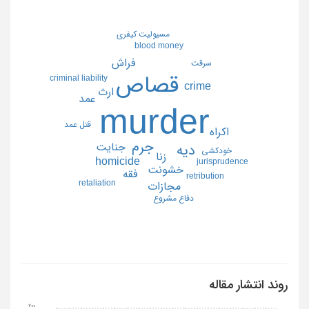
مسيوليت كيفري
blood money
فراش
سرقت
قصاص
criminal liability
crime
ارث
عمد
murder
قتل عمد
اكراه
جرم
جنايت
ديه
خودكشي
زنا
homicide
jurisprudence
خشونت
فقه
retribution
retaliation
مجازات
دفاع مشروع
روند انتشار مقاله
200