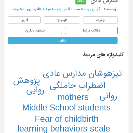
مدارس عادی
مقاله
نویسنده
:
گل پرور، محسن
؛
آتش پور، حمید
؛
هادی پور، محبوبه
؛
چکیده
کلیدواژه
آدرس
مقالات مرتبط
پیشنهاد دیگران
دانلود
کلیدواژه های مرتبط
تیزهوشان مدارس عادی
پژوهش
اضطراب حاملگی
روایی
روانی
mothers
Middle School students
Fear of childbirth
learning behaviors scale