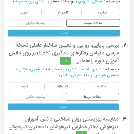
نویسنده
:
هلالان، شروین
؛
نویسنده مسئول
:
هادی پور، محبوبه
؛
چکیده
کلیدواژه
آدرس
مقالات مرتبط
پیشنهاد دیگران
دانلود
بررسی پایایی، روایی و تعیین ساختار عاملی نسخۀ
2.
فارسی مقیاس رفتارهای یادگیری (LBS) بر روی دانش
آموزان دورۀ راهنمایی
مقاله
نویسنده
:
عابدی، احمد
؛
هادی پور، محبوبه
؛
شوشتری، مژگان
؛
جعفری هرندی، رضا
؛
شفیعی، اقبال
؛
چکیده
کلیدواژه
آدرس
مقالات مرتبط
پیشنهاد دیگران
دانلود
مقایسه بهزیستی روان شناختی دانش آموزان
3.
تیزهوش دختر مدارس تیزهوشان با دختران تیزهوش