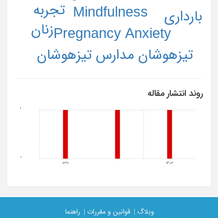
تجربه
Mindfulness
بارداری
زنان
Pregnancy Anxiety
تیزهوشان مدارس تیزهوشان
روند انتشار مقاله
1
0
1391
1403
وبلاگ |
قوانین و مقررات |
راهنما