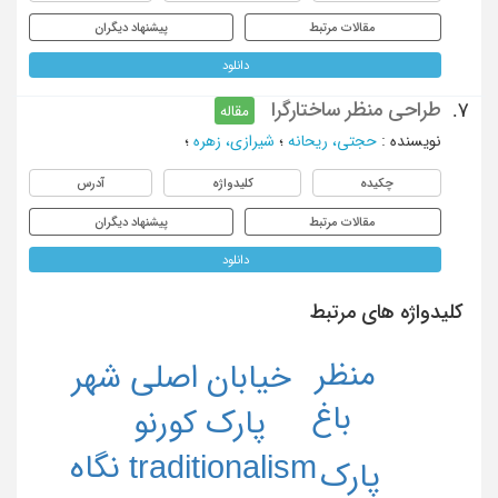
مقالات مرتبط
پیشنهاد دیگران
دانلود
طراحی منظر ساختارگرا
7.
مقاله
نویسنده
:
حجتی، ریحانه
؛
شیرازی، زهره
؛
چکیده
کلیدواژه
آدرس
مقالات مرتبط
پیشنهاد دیگران
دانلود
کلیدواژه های مرتبط
منظر
خیابان اصلی شهر
باغ
پارک کورنو
نگاه
traditionalism
پارک