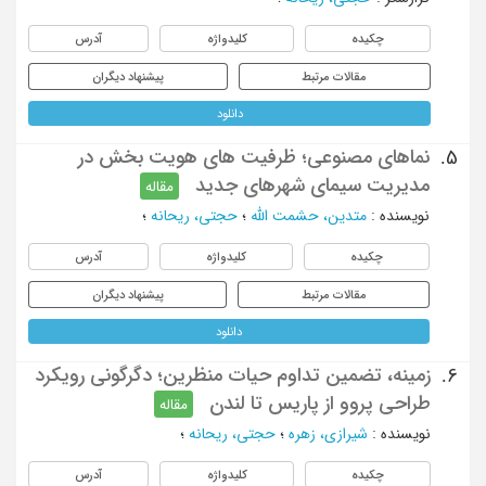
چکیده
کلیدواژه
آدرس
مقالات مرتبط
پیشنهاد دیگران
دانلود
نماهای مصنوعی؛ ظرفیت های هویت بخش در
5.
مدیریت سیمای شهرهای جدید
مقاله
نویسنده
:
متدین، حشمت الله
؛
حجتی، ریحانه
؛
چکیده
کلیدواژه
آدرس
مقالات مرتبط
پیشنهاد دیگران
دانلود
زمینه، تضمین تداوم حیات منظرین؛ دگرگونی رویکرد
6.
طراحی پروو از پاریس تا لندن
مقاله
نویسنده
:
شیرازی، زهره
؛
حجتی، ریحانه
؛
چکیده
کلیدواژه
آدرس