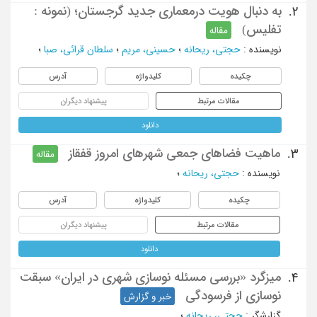
به دنبال هویت درمعماری جدید گرجستان؛ (نمونه :
2.
تفلیس)
مقاله
نویسنده
:
حجتی، ریحانه
؛
حسینی، مریم
؛
سلطان قرائی، صبا
؛
چکیده
کلیدواژه
آدرس
مقالات مرتبط
پیشنهاد دیگران
دانلود
ماهیت فضاهای جمعی شهرهای امروز قفقاز
3.
مقاله
نویسنده
:
حجتی، ریحانه
؛
چکیده
کلیدواژه
آدرس
مقالات مرتبط
پیشنهاد دیگران
دانلود
میزگرد «بررسی مسئله نوسازی شهری در ایران» سبقت
4.
نوسازی از فرسودگی
خبر و گزارش
گزارشگر
:
حجتی، ریحانه
؛