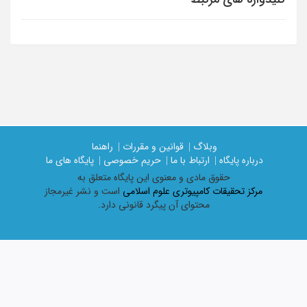
وبلاگ |
قوانین و مقررات |
راهنما
درباره پایگاه |
ارتباط با ما |
حریم خصوصی |
پایگاه های ما
حقوق مادی و معنوی اين پايگاه متعلق به
مرکز تحقیقات کامپیوتری علوم اسلامی
است و نشر غیرمجاز
محتوای آن پیگرد قانونی دارد.