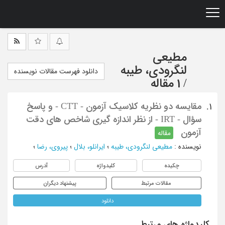
Ski
t
mai
conten
مطیعی
لنگرودی، طیبه
دانلود فهرست مقالات نویسنده
/
1 مقاله
مقایسه دو نظریه کلاسیک آزمون - CTT - و پاسخ
1.
سؤال - IRT - از نظر اندازه گیری شاخص های دقت
آزمون
مقاله
نویسنده
:
مطیعی لنگرودی، طیبه
؛
ایرانلو، بلال
؛
پیروی، رضا
؛
چکیده
کلیدواژه
آدرس
مقالات مرتبط
پیشنهاد دیگران
دانلود
کلیدواژه های مرتبط