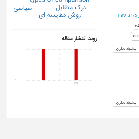
types of comparison
درک متقابل
سیاسی
روش مقایسه ای
ا 126
)
زی
co
روند انتشار مقاله
پیشنهاد دیگران
1
0
1396
پیشنهاد دیگران