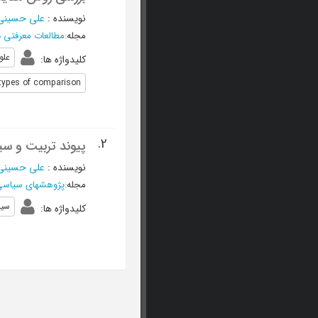
نویسنده
:
علی حسینی
مجله
:
مطالعات معرفتی د
علو
کلیدواژه ها
:
types of comparison
2.
پیوند تربیت و سی
نویسنده
:
علی حسینی
مجله
:
پژوهشهای سیاس
سی
کلیدواژه ها
: