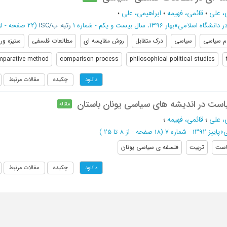
، علی
؛
قائمی، فهیمه
؛
ابراهیمی، علی
؛
ر دانشگاه اسلامی
»
بهار 1396، سال بیست و یکم - شماره 1
رتبه: ب/ISC
(‎22 صفحه -
از 105 ت
م سیاسی
سیاسی
درک متقابل
روش مقایسه ای
مطالعات فلسفی
ستیزه ور
mparative method
comparison process
philosophical political studies
چکیده
مقالات مرتبط
دانلود
است در اندیشه های سیاسی یونان باستان
مقاله
، علی
؛
قائمی، فهیمه
؛
ی
»
پاییز 1392 - شماره 7
(‎18 صفحه -
از 8 تا 25
)
است
تربیت
فلسفه ی سیاسی یونان
چکیده
مقالات مرتبط
دانلود