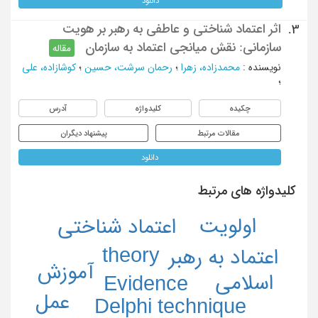
دانلود
اثر اعتماد شناختی و عاطفی به رهبر بر هویت
3.
سازمانی: نقش میانجی اعتماد به سازمان
مقاله
نویسنده
:
محمدزاده، زهرا
؛
رحمان سرشت، حسین
؛
کوشازاده، علی
؛
چکیده
کلیدواژه
آدرس
مقالات مرتبط
پیشنهاد دیگران
دانلود
کلیدواژه های مرتبط
اولویت
اعتماد شناختي
theory
اعتماد به رهبر
آموزش
اسلامی
Evidence
عمل
Delphi technique