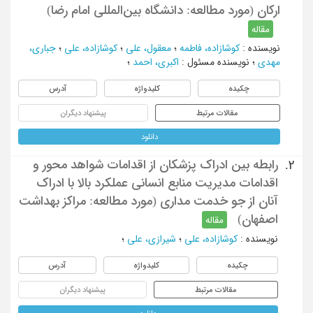
ارکان (مورد مطالعه: دانشگاه بین‌المللی امام رضا)
مقاله
نویسنده
:
کوشازاده، فاطمه
؛
معقول، علی
؛
کوشازاده، علی
؛
جباری،
مهدی
؛
نویسنده مسئول
:
اکبری، احمد
؛
چکیده
کلیدواژه
آدرس
مقالات مرتبط
پیشنهاد دیگران
دانلود
رابطه بین ادراک پزشکان از اقدامات شواهد محور و
2.
اقدامات مدیریت منابع انسانی عملکرد بالا با ادراک
آنان از جو خدمت مداری (مورد مطالعه: مراکز بهداشت
اصفهان)
مقاله
نویسنده
:
کوشازاده، علی
؛
شیرازی، علی
؛
چکیده
کلیدواژه
آدرس
مقالات مرتبط
پیشنهاد دیگران