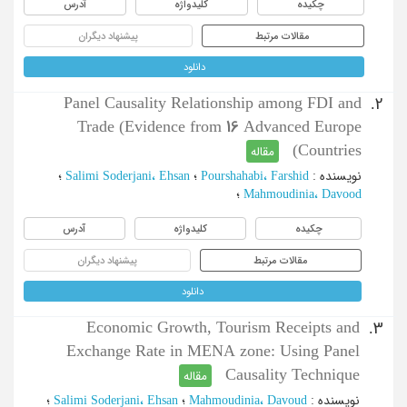
چکیده
کلیدواژه
آدرس
مقالات مرتبط
پیشنهاد دیگران
دانلود
Panel Causality Relationship among FDI and
2.
Trade (Evidence from 16 Advanced Europe
Countries)
مقاله
نویسنده
:
Pourshahabi، Farshid
؛
Salimi Soderjani، Ehsan
؛
Mahmoudinia، Davood
؛
چکیده
کلیدواژه
آدرس
مقالات مرتبط
پیشنهاد دیگران
دانلود
Economic Growth, Tourism Receipts and
3.
Exchange Rate in MENA zone: Using Panel
Causality Technique
مقاله
نویسنده
:
Mahmoudinia، Davoud
؛
Salimi Soderjani، Ehsan
؛