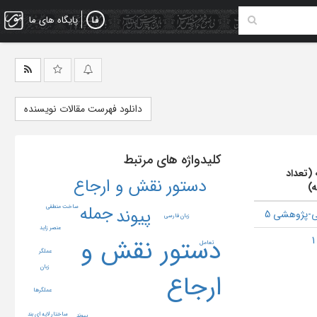
پایگاه های ما
دانلود فهرست مقالات نویسنده
کلیدواژه های مرتبط
 (تعداد
دستور نقش و ارجاع
ه)
جمله
ساخت منطقی
پیوند
-پژوهشی 5
زبان فارسی
عنصر زاید
دستور نقش و
تعامل
عملگر
زبان
ارجاع
عملگرها
ساختار لایه ای بند
پیوند