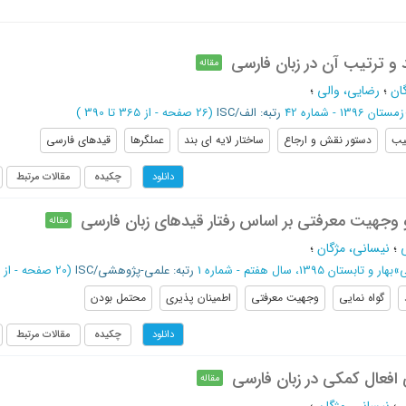
 و ترتیب آن در زبان فارسی
مقاله
ان
؛
رضایی، والی
؛
زمستان 1396 - شماره 42
رتبه: الف/ISC
(‎26 صفحه -
از 365 تا 390
)
یب
دستور نقش و ارجاع
ساختار لایه ای بند
عملگرها
قیدهای فارسی
چکیده
مقالات مرتبط
دانلود
 و وجهیت معرفتی بر اساس رفتار قیدهای زبان فارسی
مقاله
؛
نیسانی، مژگان
؛
ی
»
بهار و تابستان 1395، سال هفتم - شماره 1
رتبه: علمی-پژوهشی/ISC
(‎20 صفحه -
از 37 تا 56
گواه نمایی
وجهیت معرفتی
اطمینان پذیری
محتمل بودن
چکیده
مقالات مرتبط
دانلود
 افعال کمکی در زبان فارسی
مقاله