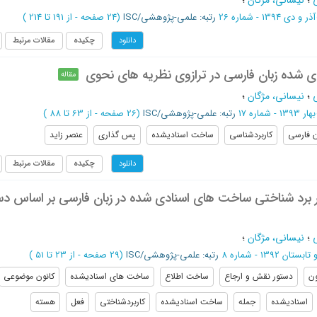
؛
نیسانی، مژگان
؛
آذر و دی 1394 - شماره 26
رتبه: علمی-پژوهشی/ISC
(‎24 صفحه -
از 191 تا 214
)
چکیده
مقالات مرتبط
دانلود
 شده زبان فارسی در ترازوی نظریه های نحوی
مقاله
؛
نیسانی، مژگان
؛
بهار 1393 - شماره 17
رتبه: علمی-پژوهشی/ISC
(‎26 صفحه -
از 63 تا 88
)
ن فارسی
کاربردشناسی
ساخت اسنادیشده
پس گذاری
عنصر زاید
چکیده
مقالات مرتبط
دانلود
 برد شناختی ساخت های اسنادی شده در زبان فارسی بر اساس دس
؛
نیسانی، مژگان
؛
بستان 1392 - شماره 8
رتبه: علمی-پژوهشی/ISC
(‎29 صفحه -
از 23 تا 51
)
ون
دستور نقش و ارجاع
ساخت اطلاع
ساخت های اسنادیشده
کانون موضوعی
اسنادیشده
جمله
ساخت اسنادیشده
کاربردشناختی
فعل
هسته