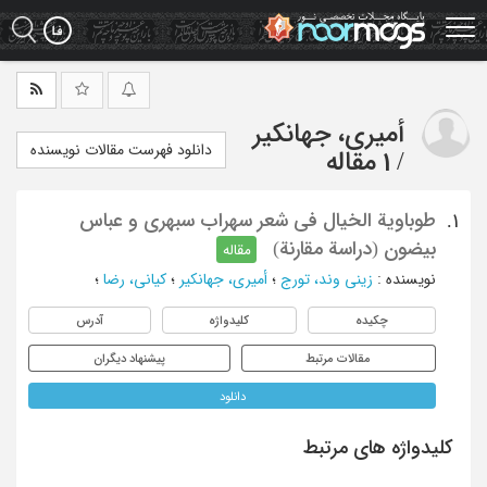
Ski
t
mai
conten
أمیری، جهانکیر
دانلود فهرست مقالات نویسنده
/
1 مقاله
طوباویة الخیال فی شعر سهراب سبهری و عباس
1.
بیضون (دراسة مقارنة)
مقاله
نویسنده
:
زینی وند، تورج
؛
أمیری، جهانکیر
؛
کیانی، رضا
؛
چکیده
کلیدواژه
آدرس
مقالات مرتبط
پیشنهاد دیگران
دانلود
کلیدواژه های مرتبط