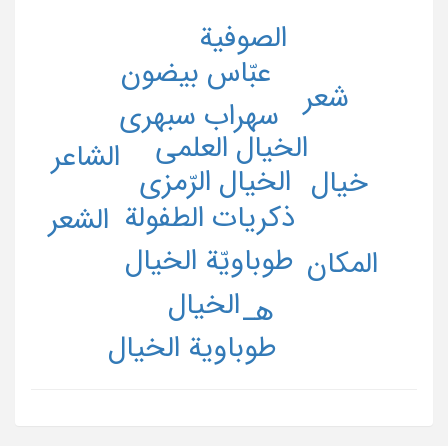
الصوفیة
عبّاس بيضون
شعر
سهراب سبهری
الخيال العلمي
الشاعر
الخيال الرّمزي
خیال
ذكريات الطفولة
الشعر
طوباويّة الخيال
المکان
الخیال
هـ
طوباویة الخیال