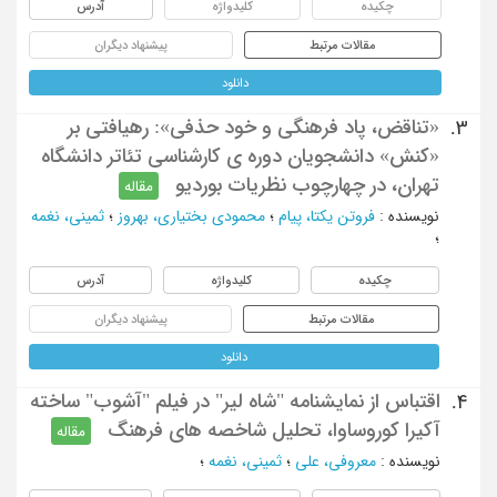
چکیده
کلیدواژه
آدرس
مقالات مرتبط
پیشنهاد دیگران
دانلود
«تناقض، پاد فرهنگی و خود حذفی»: رهیافتی بر
3.
«کنش» دانشجویان دوره ی کارشناسی تئاتر دانشگاه
تهران، در چهارچوب نظریات بوردیو
مقاله
نویسنده
:
فروتن یکتا، پیام
؛
محمودی بختیاری، بهروز
؛
ثمینی، نغمه
؛
چکیده
کلیدواژه
آدرس
مقالات مرتبط
پیشنهاد دیگران
دانلود
اقتباس از نمایشنامه "شاه لیر" در فیلم "آشوب" ساخته
4.
آکیرا کوروساوا، تحلیل شاخصه های فرهنگ
مقاله
نویسنده
:
معروفی، علی
؛
ثمینی، نغمه
؛