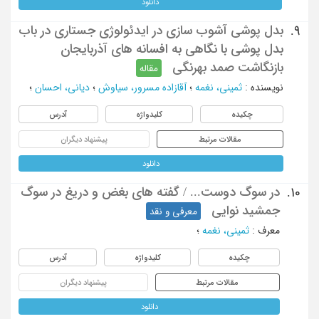
دانلود
بدل پوشی آشوب سازی در ایدئولوژی جستاری در باب
9.
بدل پوشی با نگاهی به افسانه های آذربایجان
بازنگاشت صمد بهرنگی
مقاله
نویسنده
:
ثمینی، نغمه
؛
آقازاده مسرور، سیاوش
؛
دیانی، احسان
؛
چکیده
کلیدواژه
آدرس
مقالات مرتبط
پیشنهاد دیگران
دانلود
در سوگ دوست... / گفته های بغض و دریغ در سوگ
10.
جمشید نوایی
معرفی و نقد
معرف
:
ثمینی، نغمه
؛
چکیده
کلیدواژه
آدرس
مقالات مرتبط
پیشنهاد دیگران
دانلود