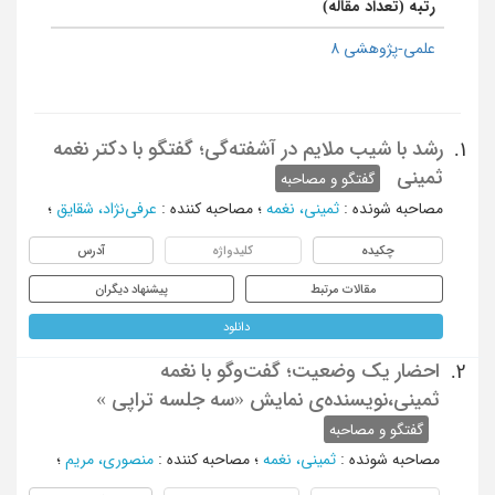
رتبه (تعداد مقاله)
علمی-پژوهشی 8
رشد با شیب ملایم در آشفته‌گی؛ گفتگو با دکتر نغمه
1.
ثمینی
گفتگو و مصاحبه
مصاحبه شونده
:
ثمینی، نغمه
؛
مصاحبه کننده
:
عرفی‌نژاد، شقایق
؛
چکیده
کلیدواژه
آدرس
مقالات مرتبط
پیشنهاد دیگران
دانلود
احضار یک وضعیت؛ گفت‌وگو با نغمه
2.
ثمینی،نویسنده‌ی نمایش «سه جلسه تراپی »
گفتگو و مصاحبه
مصاحبه شونده
:
ثمینی، نغمه
؛
مصاحبه کننده
:
منصوری، مریم
؛