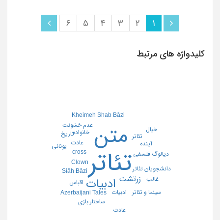
6
5
4
3
2
1
کلیدواژه های مرتبط
Kheimeh Shab Bāzi
عدم خشونت
متن
خیال
خانواده
تاریخ
تئاتر
عادت
آینده
یونانی
تئاتر
cross
دیالوگ فلسفی
Clown
دانشجویان تئاتر
Siāh Bāzi
زرتشت
غالب
ادبیات
اقباس
ادبیات
سینما و تئاتر
Azerbaijani Tales
ساختار بازی
عادت