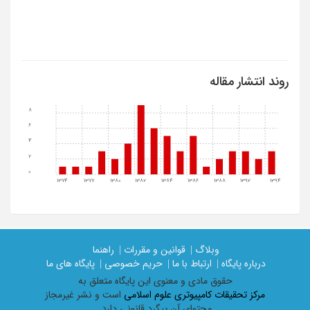
روند انتشار مقاله
8
6
4
2
0
1374
1377
1380
1382
1384
1386
1388
1392
1394
وبلاگ |
قوانین و مقررات |
راهنما
درباره پایگاه |
ارتباط با ما |
حریم خصوصی |
پایگاه های ما
حقوق مادی و معنوی اين پايگاه متعلق به
مرکز تحقیقات کامپیوتری علوم اسلامی
است و نشر غیرمجاز
محتوای آن پیگرد قانونی دارد.